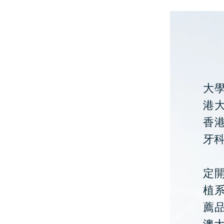
大
港大
香
牙
定開
植
薦