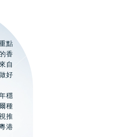
重點
的香
聚來自
做好
年穩
貝爾種
視推
粵港