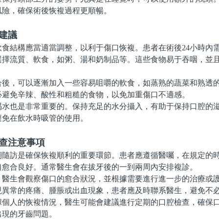
風險，確保術後恢複過程更順暢。
建議
結構應當適當調整，以利于傷口恢複。患者在術後24小時內
選擇流質、軟食，如粥、湯和奶制品等。這些食物易于吞咽，並
。
，可以逐漸加入一些容易咀嚼的軟食，如蒸熟的蔬菜和熟透的
必避免辛辣、酸性和粗糙的食物，以免加重傷口不適感。
也是非常重要的。保持充足的水分攝入，有助于保持口腔的滋
避免在飲水時吸管的使用。
檢查注意事項
訪是確保恢複順利的重要環節。患者應遵循醫囑，在規定的時
口愈合良好。通常醫生會在拔牙後的一到兩周內安排複診。
生會觀察傷口的愈合狀況，並根據需要進行進一步的治療或護
現異常的疼痛、腫脹或出血現象，患者應及時聯系醫生，避免不
人的恢複情況，醫生可能會建議進行定期的口腔檢查，確保口
出現的牙齒問題。