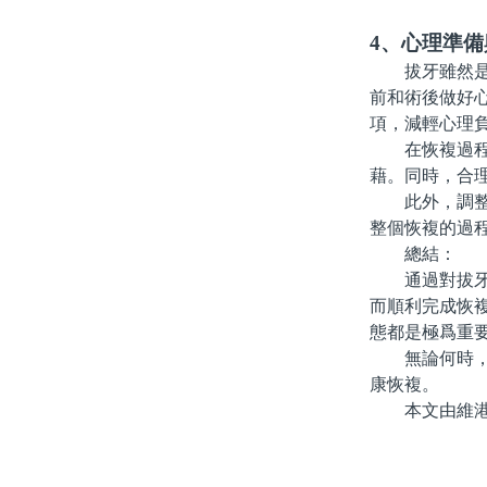
4、心理準備
拔牙雖然是一
前和術後做好
項，減輕心理
在恢複過程中
藉。同時，合
此外，調整好
整個恢複的過
總結：
通過對拔牙後
而順利完成恢
態都是極爲重
無論何時，保
康恢複。
本文由維港口