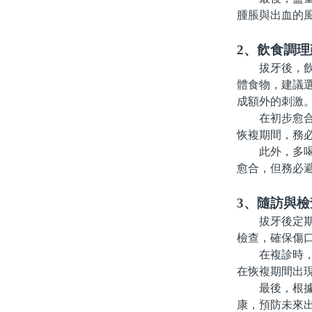
腫脹與出血的
2、飲食調理
拔牙後，飲食
體食物，建議
成額外的刺激
在初步愈合後
恢複期間，務
此外，多喝水
愈合，但務必
3、隨訪與
拔牙後定期隨
檢查，確保傷
在複診時，醫
在恢複期間出
最後，根據個
康，預防未來