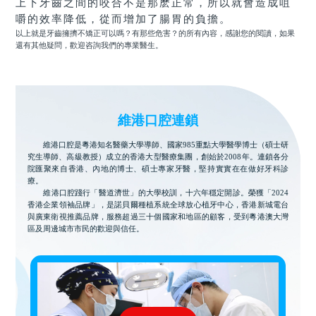
上下牙齒之間的咬合不是那麽正常，所以就會造成咀
嚼的效率降低，從而增加了腸胃的負擔。
以上就是
牙齒擁擠不矯正可以嗎？有那些危害？
的所有內容，感謝您的閱讀，如果
還有其他疑問，歡迎咨詢我們的專業醫生。
維港口腔連鎖
維港口腔是粵港知名醫藥大學導師、國家985重點大學醫學博士（碩士研
究生導師、高級教授）成立的香港大型醫療集團，創始於2008年。連鎖各分
院匯聚來自香港、內地的博士、碩士專家牙醫，堅持實實在在做好牙科診
療。
維港口腔踐行「醫道濟世」的大學校訓，十六年穩定開診。榮獲「2024
香港企業領袖品牌」，是諾貝爾種植系統全球放心植牙中心，香港新城電台
與廣東衛視推薦品牌，服務超過三十個國家和地區的顧客，受到粵港澳大灣
區及周邊城市市民的歡迎與信任。