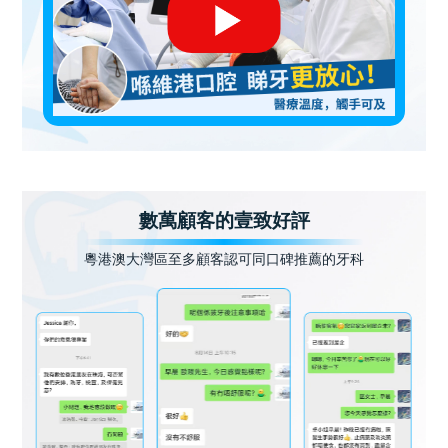
數萬顧客的壹致好評
粵港澳大灣區至多顧客認可同口碑推薦的牙科