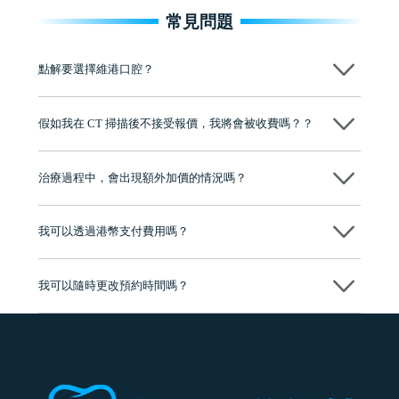
常見問題
點解要選擇維港口腔？
維港口腔踐行「醫道濟世」的大學校訓，各分院匯聚來自香港、內地的
博士碩士高資歷牙醫，十七年穩定開診。榮獲「2024香港企業領袖品
假如我在 CT 掃描後不接受報價，我將會被收費嗎？？
牌」、「2025香港企業領袖品牌」，是諾貝爾種植系統全球放心植牙中
心，香港新城電台與廣東衛視推薦品牌
不會！只要未開始實際服務之前，你不會被收取任何費用。
至今已服務超過三十個國家和地區的顧客，受到粵港澳大灣區及周邊城
市市民極高的口碑評價及信任推薦 珠海、深圳設有八大分院，香港亦設
治療過程中，會出現額外加價的情況嗎？
有咨詢及服務保障中心，有任何問題都可以隨時預約免費咨詢，讓人十
分放心
不會，治療前我們會詳細說明治療方案及對應的價錢，顧客同意並簽字
後，我們才會正式進行診療服務
我可以透過港幣支付費用嗎？
可以。維港口腔會按照當日匯率轉算收取費用，而匯率會及時告知客人
我可以隨時更改預約時間嗎？
可以，請盡早通過wechat或whatsapp聯絡我們，告知我們你原本預約的
時間及資料，並且重新預約的日期及時段