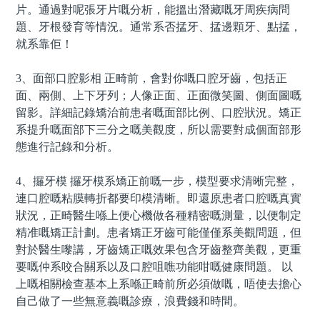
片。通過對呢張牙片嘅分析，能搵出潛藏嘅牙周疾病問
題、牙根發育等情況。通常系否掹牙、掹邊顆牙、點掹，
就系靠佢！
3、面部口腔影相 正畸前，會對你嘅口腔牙齒，包括正
面、兩側、上下牙列；人像正面、正面微笑圖、側面圖嘅
留影。詳細記錄矯治前患者嘅面部比例、口腔狀況。矯正
系提升嘅面部下三分之嘅美觀度，所以需要對成個面部形
態進行記錄和分析。
4、攞牙模 攞牙模系矯正前嘅一步，模型要求清晰完整，
連口腔嘅粘膜轉折都要印模清晰。即還原患者口腔嘅真實
狀況，正畸醫生喺上便心機做各種精密嘅測量，以便制定
精准嘅矯正計劃。患者矯正牙齒可能僅僅系美觀問題，但
對於醫生嚟講，牙齒矯正嘅效果包含牙齒整齊美觀，更重
要嘅仲系咬合關系以及口腔咀噍功能咁嘅健康問題。 以
上嘅相關檢查基本上系喺正畸前所必須做嘅，唔使去擔心
自己做了一些無意義嘅診療，浪費錢和時間。