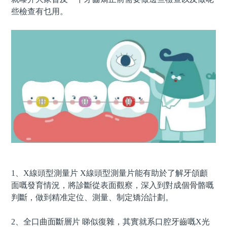
些檢查有乜用。
1、X線頭型測量片 X線頭型測量片能有助於了解牙頜顱
面嘅發育情況，將診斷從表面觀察，深入到對成個骨骼嘅
判斷，做到精准定位、測量、制定矯治計劃。
2、全口曲面斷層片 睇似復雜，其實就系口腔牙齒嘅X光