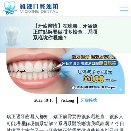
【
牙齒擁擠
】
在珠海，牙齒矯
正前點解要做咁多檢查，系唔
系喺坑你嘅錢？
2022-10-18
Vickong
牙齒擁擠
矯正
過牙齒嘅人都知，矯正前需要做很多嘅檢查，很多人
可能唔理解呢個系點解？系唔系醫院喺坑我嘅錢啊？
今日
就嚟畀大家普及一下牙齒矯正前需要做邊些檢查以及做呢