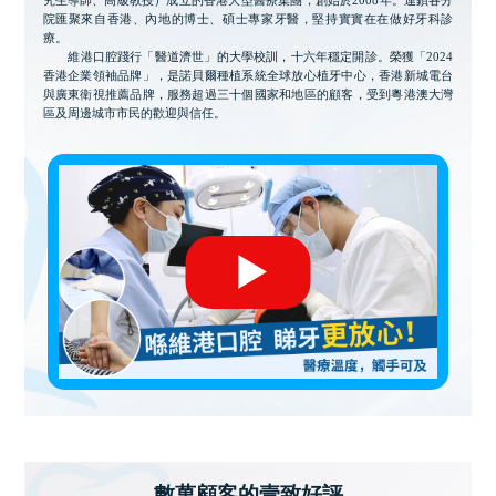
究生導師、高級教授）成立的香港大型醫療集團，創始於2008年。連鎖各分
院匯聚來自香港、內地的博士、碩士專家牙醫，堅持實實在在做好牙科診
療。
維港口腔踐行「醫道濟世」的大學校訓，十六年穩定開診。榮獲「2024
香港企業領袖品牌」，是諾貝爾種植系統全球放心植牙中心，香港新城電台
與廣東衛視推薦品牌，服務超過三十個國家和地區的顧客，受到粵港澳大灣
區及周邊城市市民的歡迎與信任。
數萬顧客的壹致好評