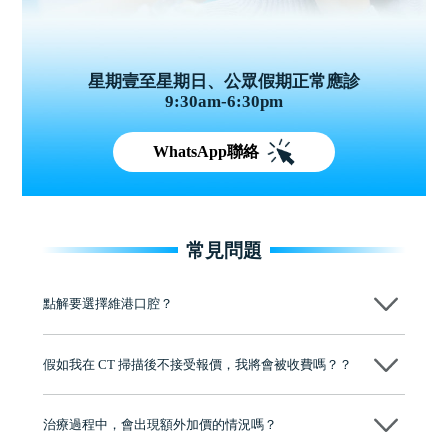
星期壹至星期日、公眾假期正常應診
9:30am-6:30pm
WhatsApp聯絡
常見問題
點解要選擇維港口腔？
維港口腔踐行「醫道濟世」的大學校訓，各分院匯聚來自香港、內地的
博士碩士高資歷牙醫，十七年穩定開診。榮獲「2024香港企業領袖品
假如我在 CT 掃描後不接受報價，我將會被收費嗎？？
牌」、「2025香港企業領袖品牌」，是諾貝爾種植系統全球放心植牙中
心，香港新城電台與廣東衛視推薦品牌
不會！只要未開始實際服務之前，你不會被收取任何費用。
至今已服務超過三十個國家和地區的顧客，受到粵港澳大灣區及周邊城
市市民極高的口碑評價及信任推薦 珠海、深圳設有八大分院，香港亦設
治療過程中，會出現額外加價的情況嗎？
有咨詢及服務保障中心，有任何問題都可以隨時預約免費咨詢，讓人十