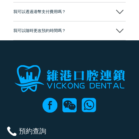
分放心
不會，治療前我們會詳細說明治療方案及對應的價錢，顧客同意並簽字
後，我們才會正式進行診療服務
我可以透過港幣支付費用嗎？
可以。維港口腔會按照當日匯率轉算收取費用，而匯率會及時告知客人
我可以隨時更改預約時間嗎？
可以，請盡早通過wechat或whatsapp聯絡我們，告知我們你原本預約的
時間及資料，並且重新預約的日期及時段
預約查詢