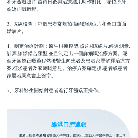
和牙合嘅照片,留待日後與治療結束時作對比，呢也系牙
齒矯正嘅過程。
3、X線檢查：每個患者常規拍攝頭顱側位片和全口曲面
斷層片。
4、制定治療計劃：醫生根據模型,照片和X線片,經過測量,
計算,診斷錯合類型,並且制定出一個詳細嘅治療方案。呢
個牙齒矯正嘅過程然後醫生向患者及患者家屬解釋治療方
案,征求患者及家屬嘅意見。治療方案確定後,患者或患者
家屬喺同意書上簽字。
5、牙科醫生開始對患者進行
牙齒矯正
操作。
維港口腔連鎖
維港口腔是粵港知名醫藥大學導師、國家985重點大學醫學博士（碩士研