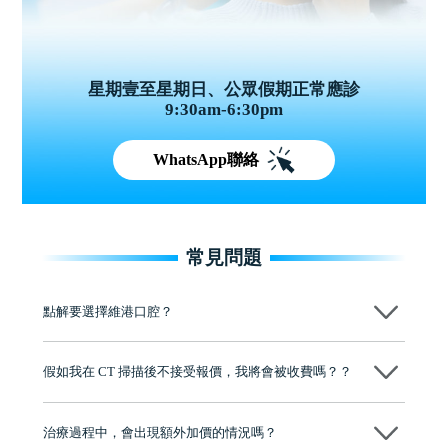
星期壹至星期日、公眾假期正常應診
9:30am-6:30pm
WhatsApp聯絡
常見問題
點解要選擇維港口腔？
維港口腔踐行「醫道濟世」的大學校訓，各分院匯聚來自香港、內地的
博士碩士高資歷牙醫，十七年穩定開診。榮獲「2024香港企業領袖品
假如我在 CT 掃描後不接受報價，我將會被收費嗎？？
牌」、「2025香港企業領袖品牌」，是諾貝爾種植系統全球放心植牙中
心，香港新城電台與廣東衛視推薦品牌
不會！只要未開始實際服務之前，你不會被收取任何費用。
至今已服務超過三十個國家和地區的顧客，受到粵港澳大灣區及周邊城
市市民極高的口碑評價及信任推薦 珠海、深圳設有八大分院，香港亦設
治療過程中，會出現額外加價的情況嗎？
有咨詢及服務保障中心，有任何問題都可以隨時預約免費咨詢，讓人十