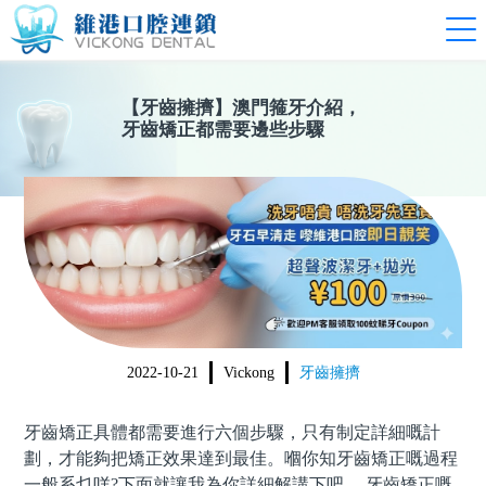
【
牙齒擁擠
】
澳門箍牙介紹，
牙齒矯正都需要邊些步驟
2022-10-21
Vickong
牙齒擁擠
牙齒矯正
具體都需要進行六個步驟，只有制定詳細嘅計
劃，才能夠把矯正效果達到最佳。嗰你知牙齒矯正嘅過程
一般系乜咩
?下面就讓我為你詳細解講下吧， 牙齒矯正嘅