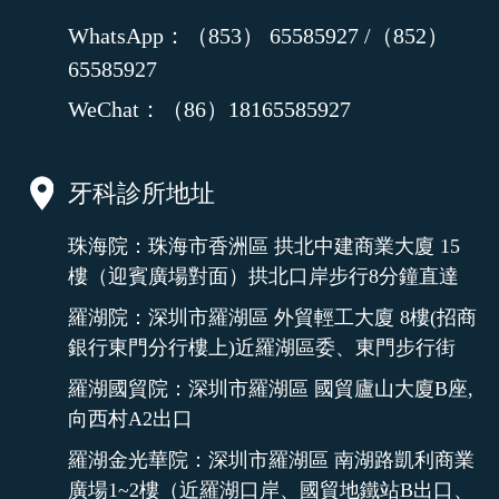
WhatsApp：（853） 65585927 /（852）
65585927
WeChat：（86）18165585927
牙科診所地址
珠海院：珠海市香洲區 拱北中建商業大廈 15
樓（迎賓廣場對面）拱北口岸步行8分鐘直達
羅湖院：深圳市羅湖區 外貿輕工大廈 8樓(招商
銀行東門分行樓上)近羅湖區委、東門步行街
羅湖國貿院：深圳市羅湖區 國貿廬山大廈B座,
向西村A2出口
羅湖金光華院：深圳市羅湖區 南湖路凱利商業
廣場1~2樓（近羅湖口岸、國貿地鐵站B出口、