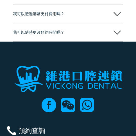
分放心
不會，治療前我們會詳細說明治療方案及對應的價錢，顧客同意並簽字
後，我們才會正式進行診療服務
我可以透過港幣支付費用嗎？
可以。維港口腔會按照當日匯率轉算收取費用，而匯率會及時告知客人
我可以隨時更改預約時間嗎？
可以，請盡早通過wechat或whatsapp聯絡我們，告知我們你原本預約的
時間及資料，並且重新預約的日期及時段
預約查詢