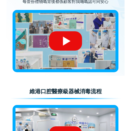
每壹份禮物嘅背後都係顧客對我哋嘅認可同安心
維港口腔醫療級器械消毒流程