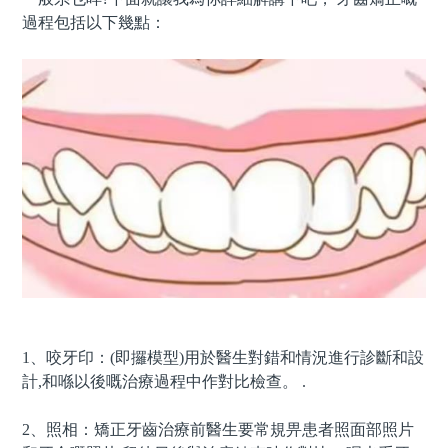
過程包括以下幾點：
1、咬牙印：(即攞模型)用於醫生對錯和情況進行診斷和設
計,和喺以後嘅治療過程中作對比檢查。 .
2、照相：矯正牙齒治療前醫生要常規畀患者照面部照片