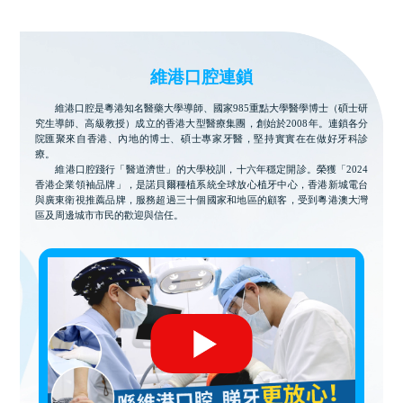
維港口腔連鎖
維港口腔是粵港知名醫藥大學導師、國家985重點大學醫學博士（碩士研
究生導師、高級教授）成立的香港大型醫療集團，創始於2008年。連鎖各分
院匯聚來自香港、內地的博士、碩士專家牙醫，堅持實實在在做好牙科診
療。
維港口腔踐行「醫道濟世」的大學校訓，十六年穩定開診。榮獲「2024
香港企業領袖品牌」，是諾貝爾種植系統全球放心植牙中心，香港新城電台
與廣東衛視推薦品牌，服務超過三十個國家和地區的顧客，受到粵港澳大灣
區及周邊城市市民的歡迎與信任。