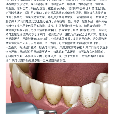
炎有機會慢慢消退。呢段時間可能出現輕微滲血、脹脹哋、對冷熱敏感，通常屬正
常反應。頭24至72小時做足護理，復原會快好多。 當日即時要做乜？ 當日返到屋
企可以先休息，唔好用力漱口，避免照高溫蒸氣或做激烈運動。兩個鐘內盡量唔好
進食；要飲嘢，避免太熱或太凍。見到少少血絲屬常見，保持觀察即可。 飲食避忌
點樣揀？ 頭兩日建議走辣走酸走硬身，少啲咖喱、醋、檸檬、碳酸飲品、堅果同硬
皮麵包；深色易染色飲品如咖啡、濃茶、紅酒都暫時收一收火。如果真係想飲，用
吸管減少接觸牙面，之後用清水輕輕漱口。多飲溫水，幫助口腔保持濕潤。 刷牙同
漱口正確做法 當晚可以照常刷牙，但要溫柔啲，用軟毛牙刷配合含氟牙膏。建議用
巴氏刷牙法：牙刷與牙肉線約45度，小幅度來回輕掃，多留意牙肉邊。避免用強研
磨或過度美白牙膏，以免刺激。漱口方面，可用淡鹽水或低酒精抗菌漱口水，一日
一至兩次；唔好成日狂漱，以免牙肉更乾。 牙縫清潔何時恢復？ 第二日起可以逐步
恢復牙線，牙縫闊位用牙縫刷更適合；如果你有用水牙線，都可以加入晚間流程。
記得慢手慢腳，不要硬撬牙肉，每晚至少一次，效果先長久。 敏感點處理有咩方
法？ 洗牙後對冷熱敏感多數一至兩星期內會改善。