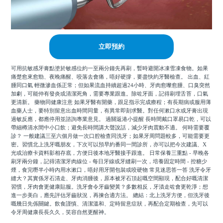
立即預約
可用抗敏感牙膏點塗於敏感位約一至兩分鐘先再刷，暫時避開冰凍雪凍食物。如果
痛楚愈來愈勁、夜晚痛醒、咬落去會痛，唔好硬撐，要盡快約牙醫檢查。 出血、紅
腫同口氣 輕微滲血係正常；但如果流血持續超過24小時、牙肉愈嚟愈腫、口臭突然
加劇，可能仲有發炎或清潔死角，需要專業跟進。除咗牙面，記得刷埋舌苔，口氣
更清新。 藥物同健康注意 如果牙醫有開藥，跟足指示完成療程；有長期病或服用薄
血藥人士，要特別留意出血時間同量，有異常即刻求醫。對任何漱口水或牙膏出現
過敏反應，都應停用並諮詢專業意見。 過關返港小提醒 長時間戴口罩易口乾，可以
帶細樽清水間中小口飲；避免長時間講大聲說話，減少牙肉震動不適。 何時需要覆
診？ 一般建議三至六個月做一次口腔檢查同洗牙；如果牙周問題較多，可能需要更
密。習慣北上洗牙嘅朋友，下次可以預早約番同一間診所，亦可以把今次建議、X
光或治療卡資料影相存底，方便日後本地牙醫接手跟進。 日常保養三重點 - 早晚各
刷牙兩分鐘，記得清潔牙肉線位 - 每日牙線或牙縫刷一次，培養固定時間 - 控糖少
煙，食完嘢半小時內用水漱口，唔好用牙開包裝或咬硬物 常見迷思答一答 洗牙令牙
縫大？其實係牙石清走、牙肉消腫後，原本被牙石頂起嘅空間顯現，配合好嘅清潔
習慣，牙肉會更健康貼服。洗牙會令牙齒變黃？多數相反，牙漬走咗會更乾淨；想
進一步美白，應先評估牙齒狀況，再揀合適方法。 總結：北上洗牙方便，但洗牙後
嘅幾日先係關鍵。飲食謹慎、清潔溫和、定時留意症狀，再配合定期檢查，先可以
令牙周健康長長久久，笑容自然更醒神。