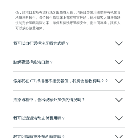
係，維港口腔所有進行洗牙服務嘅人員，均係經專業培訓並持有執業資
格嘅牙科醫生。每位醫生喺臨床上都有豐富經驗，能根據客人嘅牙齒狀
況制定合適嘅清潔方案，確保整個洗牙過程安全、衛生同專業，讓客人
可以放心接受治療。
我可以自行選擇洗牙嘅方式嗎？
當然可以。維港口腔會先了解客人嘅需要，再根據牙齒狀況建議採用超
聲波洗牙或噴砂洗牙。而最終決定權仍然在客人手上，可按個人預算及
點解要選擇維港口腔？
需要作出選擇。
維港口腔踐行「醫道濟世」的大學校訓，各分院匯聚來自香港、內地的
博士碩士高資歷牙醫，十七年穩定開診。榮獲「2024香港企業領袖品
假如我在 CT 掃描後不接受報價，我將會被收費嗎？？
牌」、「2025香港企業領袖品牌」，是諾貝爾種植系統全球放心植牙中
心，香港新城電台與廣東衛視推薦品牌
不會！只要未開始實際服務之前，你不會被收取任何費用。
至今已服務超過三十個國家和地區的顧客，受到粵港澳大灣區及周邊城
市市民極高的口碑評價及信任推薦 珠海、深圳設有八大分院，香港亦設
治療過程中，會出現額外加價的情況嗎？
有咨詢及服務保障中心，有任何問題都可以隨時預約免費咨詢，讓人十
分放心
不會，治療前我們會詳細說明治療方案及對應的價錢，顧客同意並簽字
後，我們才會正式進行診療服務
我可以透過港幣支付費用嗎？
可以。維港口腔會按照當日匯率轉算收取費用，而匯率會及時告知客人
我可以隨時更改預約時間嗎？