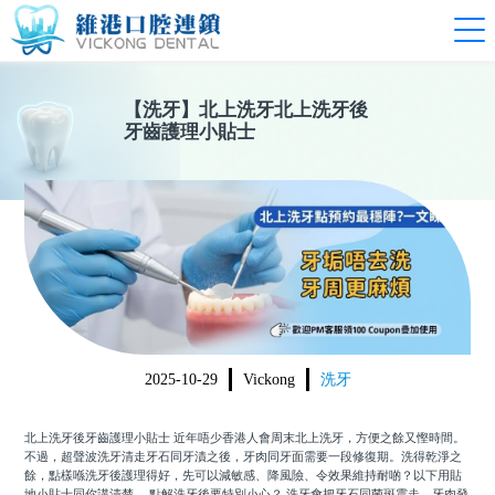
【
洗牙
】
北上洗牙北上洗牙後
牙齒護理小貼士
2025-10-29
Vickong
洗牙
北上洗牙後牙齒護理小貼士 近年唔少香港人會周末北上洗牙，方便之餘又慳時間。
不過，超聲波洗牙清走牙石同牙漬之後，牙肉同牙面需要一段修復期。洗得乾淨之
餘，點樣喺洗牙後護理得好，先可以減敏感、降風險、令效果維持耐啲？以下用貼
地小貼士同你講清楚。 點解洗牙後要特別小心？ 洗牙會把牙石同菌斑震走，牙肉發