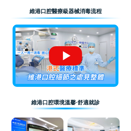
維港口腔醫療級器械消毒流程
維港口腔環境溫馨·舒適就診