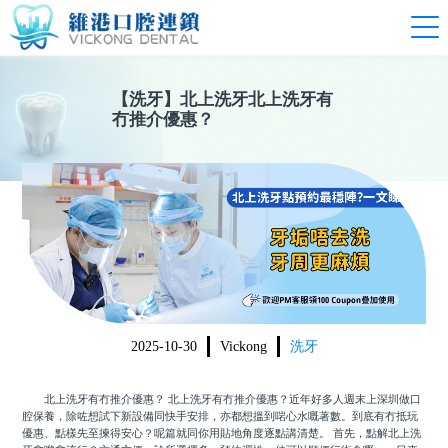
【
洗牙
】
北上洗牙北上洗牙有
冇推介優惠？
2025-10-30
Vickong
洗牙
北上洗牙有冇推介優惠？
北上洗牙有冇推介優惠？近年好多人週末上深圳做口
腔保養，除咗想試下新設備同快手安排，亦都想搵到啱心水嘅著數。到底有冇抵玩
優惠、點樣先至揀得安心？呢篇就同你用貼地角度逐點講清楚。 首先，點解北上洗