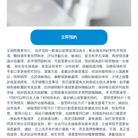
立即預約
互相照應更安心。 洗牙流程一般會以超聲波潔治為主，配合拋光同針對性牙周清
潔。醫師通常會先問病史、評估牙齦出血、敏感位、是否有牙石深藏、再按情況建
議分段處理。若牙周問題較深，可能需要分次完成，唔好因為趕行程而勉強一次做
曬。 衛生安全係底線：留意診所有冇一次性耗材、器械高溫消毒、治療區域乾淨、
手套口罩更換有冇到位。溝通方面，多數診所操普通話，但深圳都有唔少人識廣東
話；唔明就問，尤其係敏感位、麻醉或脫敏處理。治療紀錄最好保存，方便之後覆
診或返港跟進。 洗牙後嘅注意事項：當日盡量避免太刺激或太熱太凍食物；如牙齦
稍有痠軟屬於常見反應，但持續明顯不適就要盡快聯絡診所；保持每日刷牙同使用
牙線，唔好因為洗完就鬆懈。定期保養先係預防牙周問題嘅關鍵。 常見問題速答：
- 可唔可以即日走入做？旺時段未必，最好網上或客服先預約。 - 需唔需要拍片？視
乎牙周情況，醫師評估後再建議。 - 接受咩付款方式？多數支援電子支付，細節以
診所為準。 - 保險理賠可唔可行？部分計劃需要指定收據或項目名稱，預先問清
楚。 實用小貼士：唔好只睇優惠字眼，先睇專業同口碑；到場前列好自己嘅需求
（例如有冇敏感牙、之前做過治療）；留意活動期限，避免過期；如打算買套票，
問清可用分店同退款規則；第一次去可以先做檢查加基本清潔，之後再視乎需要加
深度處理。 總結：北上洗牙有冇推介優惠？有，而且選擇愈嚟愈多。不過，真正值
唔值得，取決於診所專業度、衛生管理、溝通透明同你嘅整體體驗。著數係加分