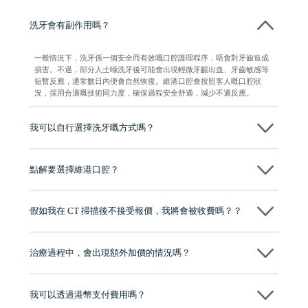
洗牙會有副作用嗎？
一般情況下，洗牙係一個安全而有效嘅口腔護理程序，唔會對牙齒造成
損害。不過，部分人士喺洗牙後可能會出現輕微牙齦出血、牙齒敏感等
短暫反應，通常數日內便會自然恢復。維港口腔會按照客人嘅口腔狀
況，採用合適嘅技術同力度，確保過程安全舒適，減少不適反應。
我可以自行選擇洗牙嘅方式嗎？
當然可以。維港口腔會先了解客人嘅需要，再根據牙齒狀況建議採用超
聲波洗牙或噴砂洗牙。而最終決定權仍然在客人手上，可按個人預算及
點解要選擇維港口腔？
需要作出選擇。
維港口腔踐行「醫道濟世」的大學校訓，各分院匯聚來自香港、內地的
博士碩士高資歷牙醫，十七年穩定開診。榮獲「2024香港企業領袖品
假如我在 CT 掃描後不接受報價，我將會被收費嗎？？
牌」、「2025香港企業領袖品牌」，是諾貝爾種植系統全球放心植牙中
心，香港新城電台與廣東衛視推薦品牌
不會！只要未開始實際服務之前，你不會被收取任何費用。
至今已服務超過三十個國家和地區的顧客，受到粵港澳大灣區及周邊城
市市民極高的口碑評價及信任推薦 珠海、深圳設有八大分院，香港亦設
治療過程中，會出現額外加價的情況嗎？
有咨詢及服務保障中心，有任何問題都可以隨時預約免費咨詢，讓人十
分放心
不會，治療前我們會詳細說明治療方案及對應的價錢，顧客同意並簽字
後，我們才會正式進行診療服務
我可以透過港幣支付費用嗎？