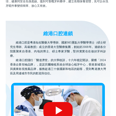
項，健康同安全先係底線。搵到可靠嘅牙科夥伴，建立長期保養習慣，先可以令洗
牙呢件事變得簡單、放心又有效。
維港口腔連鎖
維港口腔是粵港知名醫藥大學導師、國家985重點大學醫學博士（碩士研
究生導師、高級教授）成立的香港大型醫療集團，創始於2008年。連鎖各分
院匯聚來自香港、內地的博士、碩士專家牙醫，堅持實實在在做好牙科診
療。
維港口腔踐行「醫道濟世」的大學校訓，十六年穩定開診。榮獲「2024
香港企業領袖品牌」，是諾貝爾種植系統全球放心植牙中心，香港新城電台
與廣東衛視推薦品牌，服務超過三十個國家和地區的顧客，受到粵港澳大灣
區及周邊城市市民的歡迎與信任。