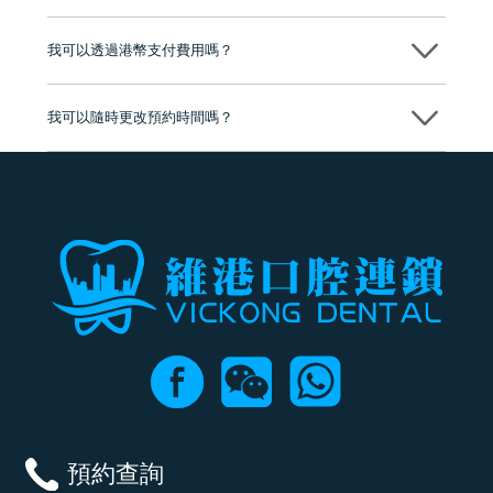
分放心
不會，治療前我們會詳細說明治療方案及對應的價錢，顧客同意並簽字
後，我們才會正式進行診療服務
我可以透過港幣支付費用嗎？
可以。維港口腔會按照當日匯率轉算收取費用，而匯率會及時告知客人
我可以隨時更改預約時間嗎？
可以，請盡早通過wechat或whatsapp聯絡我們，告知我們你原本預約的
時間及資料，並且重新預約的日期及時段
預約查詢