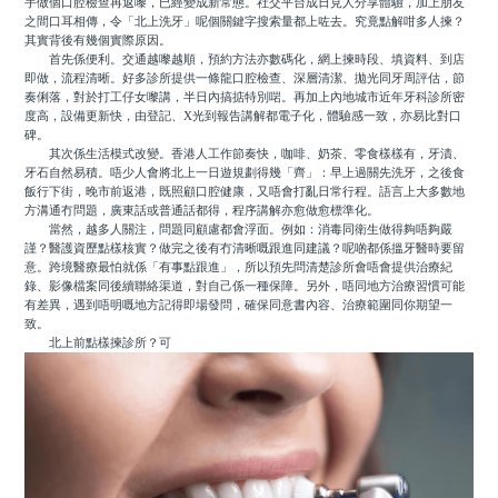
手做個口腔檢查再返嚟，已經變成新常態。社交平台成日見人分享體驗，加上朋友
之間口耳相傳，令「北上洗牙」呢個關鍵字搜索量都上咗去。究竟點解咁多人揀？
其實背後有幾個實際原因。
首先係便利。交通越嚟越順，預約方法亦數碼化，網上揀時段、填資料、到店
即做，流程清晰。好多診所提供一條龍口腔檢查、深層清潔、拋光同牙周評估，節
奏俐落，對於打工仔女嚟講，半日內搞掂特別啱。再加上內地城市近年牙科診所密
度高，設備更新快，由登記、X光到報告講解都電子化，體驗感一致，亦易比對口
碑。
其次係生活模式改變。香港人工作節奏快，咖啡、奶茶、零食樣樣有，牙漬、
牙石自然易積。唔少人會將北上一日遊規劃得幾「齊」：早上過關先洗牙，之後食
飯行下街，晚市前返港，既照顧口腔健康，又唔會打亂日常行程。語言上大多數地
方溝通冇問題，廣東話或普通話都得，程序講解亦愈做愈標準化。
當然，越多人關注，問題同顧慮都會浮面。例如：消毒同衛生做得夠唔夠嚴
謹？醫護資歷點樣核實？做完之後有冇清晰嘅跟進同建議？呢啲都係搵牙醫時要留
意。跨境醫療最怕就係「有事點跟進」，所以預先問清楚診所會唔會提供治療紀
錄、影像檔案同後續聯絡渠道，對自己係一種保障。另外，唔同地方治療習慣可能
有差異，遇到唔明嘅地方記得即場發問，確保同意書內容、治療範圍同你期望一
致。
北上前點樣揀診所？可