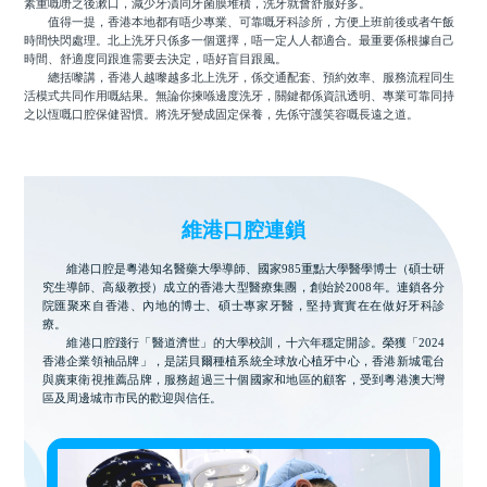
素重嘅嘢之後漱口，減少牙漬同牙菌膜堆積，洗牙就會舒服好多。
值得一提，香港本地都有唔少專業、可靠嘅牙科診所，方便上班前後或者午飯
時間快閃處理。北上洗牙只係多一個選擇，唔一定人人都適合。最重要係根據自己
時間、舒適度同跟進需要去決定，唔好盲目跟風。
總括嚟講，香港人越嚟越多北上洗牙，係交通配套、預約效率、服務流程同生
活模式共同作用嘅結果。無論你揀喺邊度洗牙，關鍵都係資訊透明、專業可靠同持
之以恆嘅口腔保健習慣。將洗牙變成固定保養，先係守護笑容嘅長遠之道。
維港口腔連鎖
維港口腔是粵港知名醫藥大學導師、國家985重點大學醫學博士（碩士研
究生導師、高級教授）成立的香港大型醫療集團，創始於2008年。連鎖各分
院匯聚來自香港、內地的博士、碩士專家牙醫，堅持實實在在做好牙科診
療。
維港口腔踐行「醫道濟世」的大學校訓，十六年穩定開診。榮獲「2024
香港企業領袖品牌」，是諾貝爾種植系統全球放心植牙中心，香港新城電台
與廣東衛視推薦品牌，服務超過三十個國家和地區的顧客，受到粵港澳大灣
區及周邊城市市民的歡迎與信任。