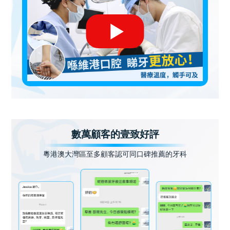
數萬顧客的壹致好評
粵港澳大灣區至多顧客認可同口碑推薦的牙科