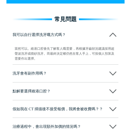
常見問題
我可以自行選擇洗牙嘅方式嗎？
當然可以。維港口腔會先了解客人嘅需要，再根據牙齒狀況建議採用超
聲波洗牙或噴砂洗牙。而最終決定權仍然在客人手上，可按個人預算及
需要作出選擇。
洗牙會有副作用嗎？
一般情況下，洗牙係一個安全而有效嘅口腔護理程序，唔會對牙齒造成
損害。不過，部分人士喺洗牙後可能會出現輕微牙齦出血、牙齒敏感等
點解要選擇維港口腔？
短暫反應，通常數日內便會自然恢復。維港口腔會按照客人嘅口腔狀
況，採用合適嘅技術同力度，確保過程安全舒適，減少不適反應。
維港口腔踐行「醫道濟世」的大學校訓，各分院匯聚來自香港、內地的
博士碩士高資歷牙醫，十七年穩定開診。榮獲「2024香港企業領袖品
假如我在 CT 掃描後不接受報價，我將會被收費嗎？？
牌」、「2025香港企業領袖品牌」，是諾貝爾種植系統全球放心植牙中
心，香港新城電台與廣東衛視推薦品牌
不會！只要未開始實際服務之前，你不會被收取任何費用。
至今已服務超過三十個國家和地區的顧客，受到粵港澳大灣區及周邊城
市市民極高的口碑評價及信任推薦 珠海、深圳設有八大分院，香港亦設
治療過程中，會出現額外加價的情況嗎？
有咨詢及服務保障中心，有任何問題都可以隨時預約免費咨詢，讓人十