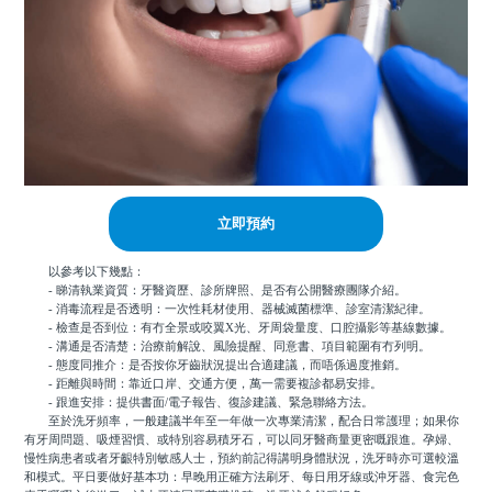
立即預約
以參考以下幾點：
- 睇清執業資質：牙醫資歷、診所牌照、是否有公開醫療團隊介紹。
- 消毒流程是否透明：一次性耗材使用、器械滅菌標準、診室清潔紀律。
- 檢查是否到位：有冇全景或咬翼X光、牙周袋量度、口腔攝影等基線數據。
- 溝通是否清楚：治療前解說、風險提醒、同意書、項目範圍有冇列明。
- 態度同推介：是否按你牙齒狀況提出合適建議，而唔係過度推銷。
- 距離與時間：靠近口岸、交通方便，萬一需要複診都易安排。
- 跟進安排：提供書面/電子報告、復診建議、緊急聯絡方法。
至於洗牙頻率，一般建議半年至一年做一次專業清潔，配合日常護理；如果你
有牙周問題、吸煙習慣、或特別容易積牙石，可以同牙醫商量更密嘅跟進。孕婦、
慢性病患者或者牙齦特別敏感人士，預約前記得講明身體狀況，洗牙時亦可選較溫
和模式。平日要做好基本功：早晚用正確方法刷牙、每日用牙線或沖牙器、食完色