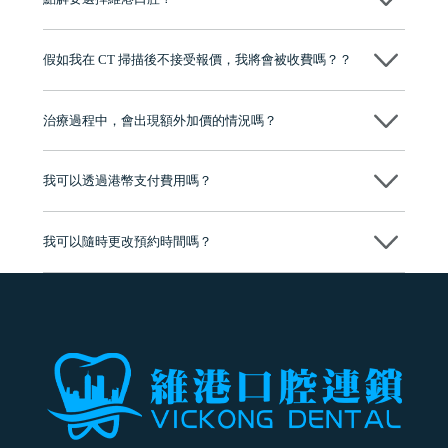
況，採用合適嘅技術同力度，確保過程安全舒適，減少不適反應。
維港口腔踐行「醫道濟世」的大學校訓，各分院匯聚來自香港、內地的
博士碩士高資歷牙醫，十七年穩定開診。榮獲「2024香港企業領袖品
假如我在 CT 掃描後不接受報價，我將會被收費嗎？？
牌」、「2025香港企業領袖品牌」，是諾貝爾種植系統全球放心植牙中
心，香港新城電台與廣東衛視推薦品牌
不會！只要未開始實際服務之前，你不會被收取任何費用。
至今已服務超過三十個國家和地區的顧客，受到粵港澳大灣區及周邊城
市市民極高的口碑評價及信任推薦 珠海、深圳設有八大分院，香港亦設
治療過程中，會出現額外加價的情況嗎？
有咨詢及服務保障中心，有任何問題都可以隨時預約免費咨詢，讓人十
分放心
不會，治療前我們會詳細說明治療方案及對應的價錢，顧客同意並簽字
後，我們才會正式進行診療服務
我可以透過港幣支付費用嗎？
可以。維港口腔會按照當日匯率轉算收取費用，而匯率會及時告知客人
我可以隨時更改預約時間嗎？
可以，請盡早通過wechat或whatsapp聯絡我們，告知我們你原本預約的
時間及資料，並且重新預約的日期及時段