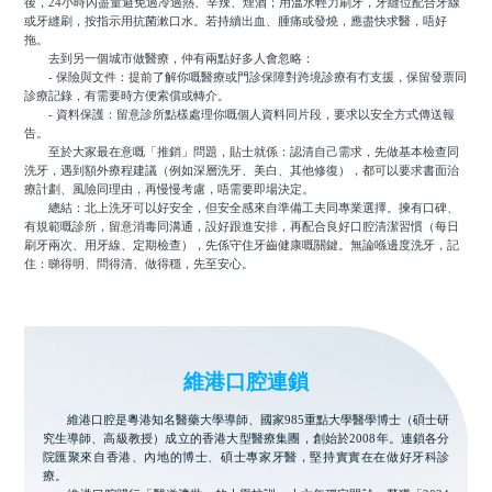
後，24小時內盡量避免過冷過熱、辛辣、煙酒；用溫水輕力刷牙，牙縫位配合牙線
或牙縫刷，按指示用抗菌漱口水。若持續出血、腫痛或發燒，應盡快求醫，唔好
拖。
去到另一個城市做醫療，仲有兩點好多人會忽略：
- 保險與文件：提前了解你嘅醫療或門診保障對跨境診療有冇支援，保留發票同
診療記錄，有需要時方便索償或轉介。
- 資料保護：留意診所點樣處理你嘅個人資料同片段，要求以安全方式傳送報
告。
至於大家最在意嘅「推銷」問題，貼士就係：認清自己需求，先做基本檢查同
洗牙，遇到額外療程建議（例如深層洗牙、美白、其他修復），都可以要求書面治
療計劃、風險同理由，再慢慢考慮，唔需要即場決定。
總結：北上洗牙可以好安全，但安全感來自準備工夫同專業選擇。揀有口碑、
有規範嘅診所，留意消毒同溝通，設好跟進安排，再配合良好口腔清潔習慣（每日
刷牙兩次、用牙線、定期檢查），先係守住牙齒健康嘅關鍵。無論喺邊度洗牙，記
住：睇得明、問得清、做得穩，先至安心。
維港口腔連鎖
維港口腔是粵港知名醫藥大學導師、國家985重點大學醫學博士（碩士研
究生導師、高級教授）成立的香港大型醫療集團，創始於2008年。連鎖各分
院匯聚來自香港、內地的博士、碩士專家牙醫，堅持實實在在做好牙科診
療。