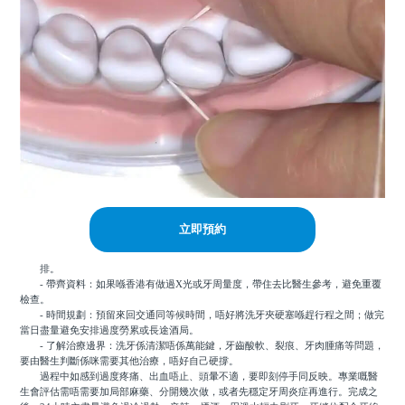
立即預約
排。
- 帶齊資料：如果喺香港有做過X光或牙周量度，帶住去比醫生參考，避免重覆
檢查。
- 時間規劃：預留來回交通同等候時間，唔好將洗牙夾硬塞喺趕行程之間；做完
當日盡量避免安排過度勞累或長途酒局。
- 了解治療邊界：洗牙係清潔唔係萬能鍵，牙齒酸軟、裂痕、牙肉腫痛等問題，
要由醫生判斷係咪需要其他治療，唔好自己硬撐。
過程中如感到過度疼痛、出血唔止、頭暈不適，要即刻停手同反映。專業嘅醫
生會評估需唔需要加局部麻藥、分開幾次做，或者先穩定牙周炎症再進行。完成之