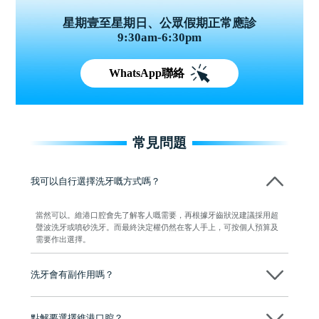
星期壹至星期日、公眾假期正常應診
9:30am-6:30pm
WhatsApp聯絡
常見問題
我可以自行選擇洗牙嘅方式嗎？
當然可以。維港口腔會先了解客人嘅需要，再根據牙齒狀況建議採用超
聲波洗牙或噴砂洗牙。而最終決定權仍然在客人手上，可按個人預算及
需要作出選擇。
洗牙會有副作用嗎？
一般情況下，洗牙係一個安全而有效嘅口腔護理程序，唔會對牙齒造成
損害。不過，部分人士喺洗牙後可能會出現輕微牙齦出血、牙齒敏感等
點解要選擇維港口腔？
短暫反應，通常數日內便會自然恢復。維港口腔會按照客人嘅口腔狀