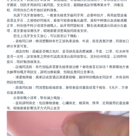
牙菌斑，預防牙周病同口氣問題。安全與否，最關鍵係診所嘅專業水平、消毒流
程、同埋你自己有冇做好資料搜集。
先講下洗牙會做啲乜。一般會先檢查牙齒同牙周，必要時拍片，再用超聲波儀
器震走牙石，之後噴砂同拋光，最後可能會做氟化處理。過程中輕微出血或敏感屬
正常，特別係平時少清潔牙縫嘅人。如牙周問題較深，醫生或者建議分區或分次處
理，甚至要做深層洗牙，呢啲都要清楚風險同跟進安排。
想北上洗牙安全又放心，可以留意以下幾點：
- 資格同口碑：睇清楚醫師有冇正規執業資格、年資，留意真實評價，同朋友口
碑分享更可靠。
- 感染控制：器械是否獨立包封、是否經高溫高壓滅菌；手套、口罩、吐水杯等
是否一次性；診室換客之間有冇認真清潔台面同按掣位。見到任何唔妥，記得即時
提出，唔好勉強做落去。
- 設備同流程：有冇按臨床需要先檢查後治療？會唔會盲目加項？專業嘅地方會
先解釋你嘅牙周狀況，講明治療範圍、預期反應同注意事項。
- 溝通無障礙：廣東話或普通話溝通要順暢，聽得明你嘅病史同訴求，亦肯花時
間回答問題。
- 跟進同紀錄：問清楚點樣做跟進，會唔會提供書面或電子報告、X光片，方便
你返港再睇。
出發前嘅小清單，幫你減少風險：
- 提前講明病史：包括藥物過敏、心臟病史、糖尿病、懷孕、近期服用抗凝血藥
等。呢啲都會影響洗牙方式同止血安