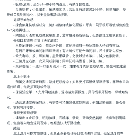
- 吸煙/酒精：至少24–48小時內避免，有助牙齦復原。
- 反應監察：少量滲血、敏感屬常見；若出血持續超過24小時、腫痛加劇、發
燒或口臭明顯惡化，就要盡快覆診或求醫。
處理牙齒敏感
- 揀含氟兼抗敏感成分（例如硝酸鉀或氟化亞錫）牙膏；刷牙後可喺敏感位點塗
1–2分鐘再吐出。
- 問醫生可否塗氟或做脫敏處理，通常幾分鐘就搞掂，但要跟埋之後飲食指引。
長期口腔護理習慣（決定成敗）
- 早晚刷牙最少兩次，每次兩分鐘；電動牙刷對手勢唔穩嘅人特別有幫助。
- 每日用牙線或齒間刷清理牙縫；有大縫位可配合齒間刷，尺寸要啱先有效。
- 飲完咖啡、茶、可樂類，盡量用吸管，之後以清水漱口，減少色素附著。
- 三個月左右換一次牙刷或刷頭；同時記得清舌苔，減低口氣。
- 規律覆檢：一般6–12個月洗牙一次；如果有牙周病史或吸煙，醫生可能建議
更密。
北上小貼士
- 預留交通同等候時間，唔好趕頭趕命；如果要打麻醉做深層清潔，麻醉未退前
唔好咀嚼，免咬損面頰或舌頭。
- 保留治療單、X光片同建議書，返港後如要跟進，畀你慣常牙醫都一睇就知情
況。
- 語言溝通要確保無誤，有需要可預先寫低重點問題：例如治療範圍、是否分
次、家居護理要點。
幾時要即時求醫
- 連續出血止唔住、明顯臉腫、吞嚥痛、發燒、牙齒突然鬆動，或痛到影響睡
眠，無論喺內地定返到香港，都應盡快找牙醫檢查。
總結
北上洗牙可以方便快捷，但真正保養喺你每日嘅清潔同習慣。做足洗牙前準