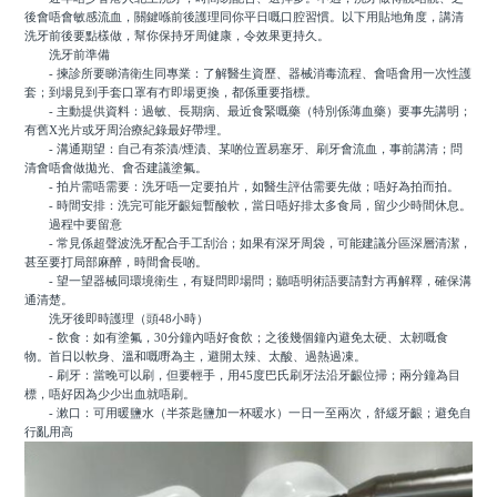
後會唔會敏感流血，關鍵喺前後護理同你平日嘅口腔習慣。以下用貼地角度，講清
洗牙前後要點樣做，幫你保持牙周健康，令效果更持久。
洗牙前準備
- 揀診所要睇清衛生同專業：了解醫生資歷、器械消毒流程、會唔會用一次性護
套；到場見到手套口罩有冇即場更換，都係重要指標。
- 主動提供資料：過敏、長期病、最近食緊嘅藥（特別係薄血藥）要事先講明；
有舊X光片或牙周治療紀錄最好帶埋。
- 溝通期望：自己有茶漬/煙漬、某啲位置易塞牙、刷牙會流血，事前講清；問
清會唔會做拋光、會否建議塗氟。
- 拍片需唔需要：洗牙唔一定要拍片，如醫生評估需要先做；唔好為拍而拍。
- 時間安排：洗完可能牙齦短暫酸軟，當日唔好排太多食局，留少少時間休息。
過程中要留意
- 常見係超聲波洗牙配合手工刮治；如果有深牙周袋，可能建議分區深層清潔，
甚至要打局部麻醉，時間會長啲。
- 望一望器械同環境衛生，有疑問即場問；聽唔明術語要請對方再解釋，確保溝
通清楚。
洗牙後即時護理（頭48小時）
- 飲食：如有塗氟，30分鐘內唔好食飲；之後幾個鐘內避免太硬、太韌嘅食
物。首日以軟身、溫和嘅嘢為主，避開太辣、太酸、過熱過凍。
- 刷牙：當晚可以刷，但要輕手，用45度巴氏刷牙法沿牙齦位掃；兩分鐘為目
標，唔好因為少少出血就唔刷。
- 漱口：可用暖鹽水（半茶匙鹽加一杯暖水）一日一至兩次，舒緩牙齦；避免自
行亂用高