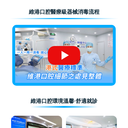
維港口腔醫療級器械消毒流程
維港口腔環境溫馨·舒適就診