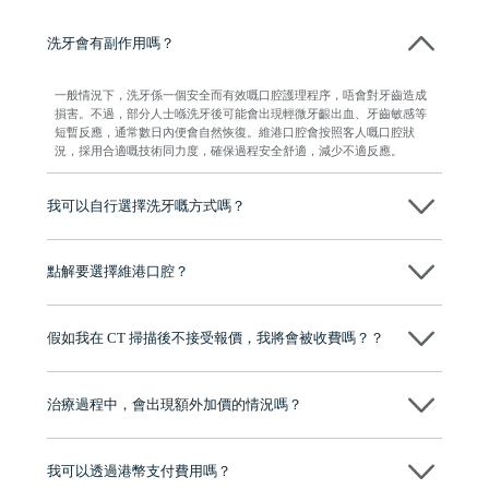
洗牙會有副作用嗎？
一般情況下，洗牙係一個安全而有效嘅口腔護理程序，唔會對牙齒造成
損害。不過，部分人士喺洗牙後可能會出現輕微牙齦出血、牙齒敏感等
短暫反應，通常數日內便會自然恢復。維港口腔會按照客人嘅口腔狀
況，採用合適嘅技術同力度，確保過程安全舒適，減少不適反應。
我可以自行選擇洗牙嘅方式嗎？
當然可以。維港口腔會先了解客人嘅需要，再根據牙齒狀況建議採用超
聲波洗牙或噴砂洗牙。而最終決定權仍然在客人手上，可按個人預算及
點解要選擇維港口腔？
需要作出選擇。
維港口腔踐行「醫道濟世」的大學校訓，各分院匯聚來自香港、內地的
博士碩士高資歷牙醫，十七年穩定開診。榮獲「2024香港企業領袖品
假如我在 CT 掃描後不接受報價，我將會被收費嗎？？
牌」、「2025香港企業領袖品牌」，是諾貝爾種植系統全球放心植牙中
心，香港新城電台與廣東衛視推薦品牌
不會！只要未開始實際服務之前，你不會被收取任何費用。
至今已服務超過三十個國家和地區的顧客，受到粵港澳大灣區及周邊城
市市民極高的口碑評價及信任推薦 珠海、深圳設有八大分院，香港亦設
治療過程中，會出現額外加價的情況嗎？
有咨詢及服務保障中心，有任何問題都可以隨時預約免費咨詢，讓人十
分放心
不會，治療前我們會詳細說明治療方案及對應的價錢，顧客同意並簽字
後，我們才會正式進行診療服務
我可以透過港幣支付費用嗎？