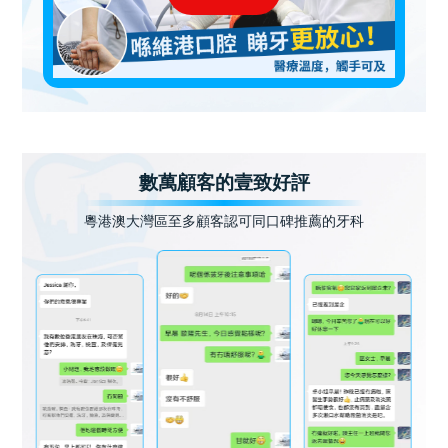
數萬顧客的壹致好評
粵港澳大灣區至多顧客認可同口碑推薦的牙科