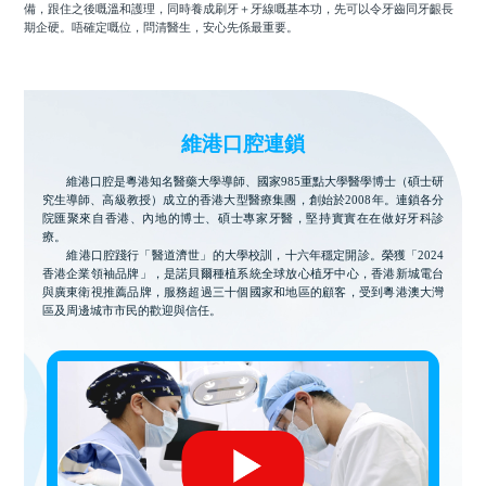
備，跟住之後嘅溫和護理，同時養成刷牙＋牙線嘅基本功，先可以令牙齒同牙齦長
期企硬。唔確定嘅位，問清醫生，安心先係最重要。
維港口腔連鎖
維港口腔是粵港知名醫藥大學導師、國家985重點大學醫學博士（碩士研
究生導師、高級教授）成立的香港大型醫療集團，創始於2008年。連鎖各分
院匯聚來自香港、內地的博士、碩士專家牙醫，堅持實實在在做好牙科診
療。
維港口腔踐行「醫道濟世」的大學校訓，十六年穩定開診。榮獲「2024
香港企業領袖品牌」，是諾貝爾種植系統全球放心植牙中心，香港新城電台
與廣東衛視推薦品牌，服務超過三十個國家和地區的顧客，受到粵港澳大灣
區及周邊城市市民的歡迎與信任。