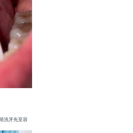
唔洗牙先至容