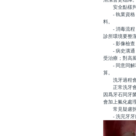
安全點樣判
- 執業資格
料。
- 消毒流程
診所環境要整
- 影像檢查
- 病史溝通
受治療；對高
- 同意同解
算。
洗牙過程會
正常洗牙會有
因爲牙石同牙
會加上氟化處
常見疑慮拆
- 洗完牙牙