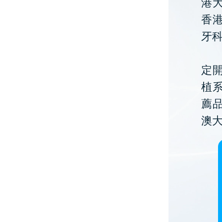
港大
香
牙
定開
植
薦
澳