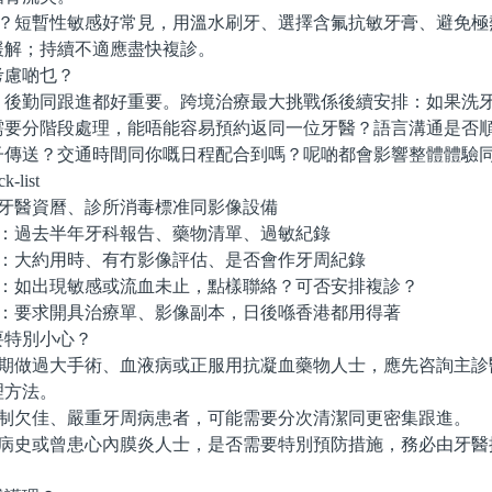
？短暫性敏感好常見，用溫水刷牙、選擇含氟抗敏牙膏、避免極
緩解；持續不適應盡快複診。
慮啲乜？
勤同跟進都好重要。跨境治療最大挑戰係後續安排：如果洗牙
需要分階段處理，能唔能容易預約返同一位牙醫？語言溝通是否
子傳送？交通時間同你嘅日程配合到嗎？呢啲都會影響整體體驗
list
牙醫資曆、診所消毒標准同影像設備
：過去半年牙科報告、藥物清單、過敏紀錄
：大約用時、有冇影像評估、是否會作牙周紀錄
：如出現敏感或流血未止，點樣聯絡？可否安排複診？
：要求開具治療單、影像副本，日後喺香港都用得著
特別小心？
期做過大手術、血液病或正服用抗凝血藥物人士，應先咨詢主診
理方法。
制欠佳、嚴重牙周病患者，可能需要分次清潔同更密集跟進。
病史或曾患心內膜炎人士，是否需要特別預防措施，務必由牙醫
。