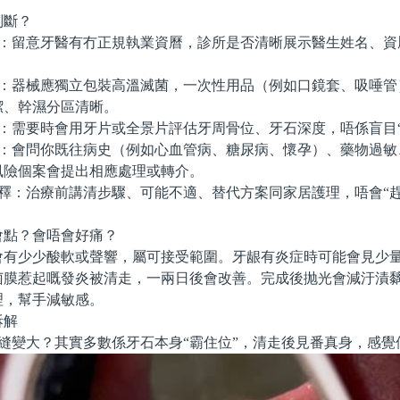
斷？
：留意牙醫有冇正規執業資曆，診所是否清晰展示醫生姓名、資
：器械應獨立包裝高溫滅菌，一次性用品（例如口鏡套、吸唾管
潔、幹濕分區清晰。
：需要時會用牙片或全景片評估牙周骨位、牙石深度，唔係盲目“
：會問你既往病史（例如心血管病、糖尿病、懷孕）、藥物過敏
風險個案會提出相應處理或轉介。
釋：治療前講清步驟、可能不適、替代方案同家居護理，唔會“趕
點？會唔會好痛？
少少酸軟或聲響，屬可接受範圍。牙龈有炎症時可能會見少量
菌膜惹起嘅發炎被清走，一兩日後會改善。完成後抛光會減汙漬
理，幫手減敏感。
解
縫變大？其實多數係牙石本身“霸住位”，清走後見番真身，感覺