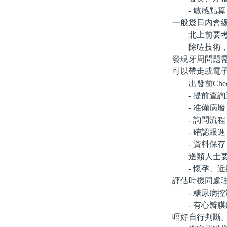
- 敏感點算
一般幾日內會
北上前要考
除咗技術，後
發現牙周問題
可以帶走或電
出發前Check-
- 提前查詢
- 准備病曆
- 詢問流程
- 確認跟進
- 資料保存
邊類人士要
- 懷孕、近
評估時機同處
- 糖尿病控
- 有心瓣膜
唔好自行判斷