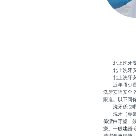
北上洗牙
北上洗牙
北上洗牙安
近年唔少香港
洗牙安唔安全
跟進。以下同
洗牙係乜嘢
洗牙（專業潔
係漂白牙齒，
療。一般建議
清潔會更穩陣