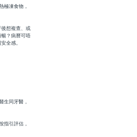
熱極凍食物，
後想複查、或
順暢？病曆可唔
同安全感。
醫生同牙醫，
按指引評估，