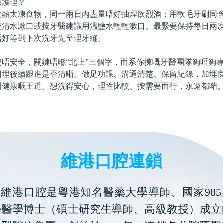
護理？
太凍食物，同一兩日內盡量唔好抽煙飲烈酒；用軟毛牙刷同含
後清水漱口或按牙醫建議用溫鹽水輕輕漱口。最緊要保持每日兩
唔好等到下次洗牙先至理牙縫。
安全，關鍵唔喺“北上”三個字，而系你揀嘅牙醫團隊夠唔夠專
同埋後續跟進是否清晰。做足功課、溝通清楚、保留紀錄，加埋
周健康嘅王道。想洗得安心，理性比較、按需要而行，永遠都啱
維港口腔連鎖
維港口腔是粵港知名醫藥大學導師、國家985
學醫學博士（碩士研究生導師、高級教授）成立