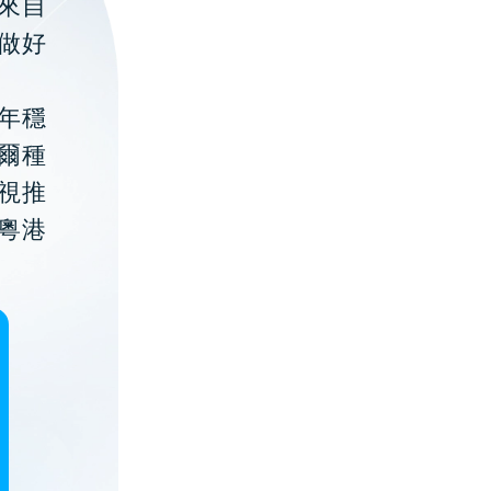
聚來自
做好
年穩
貝爾種
視推
粵港