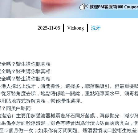
2025-11-05
Vickong
洗牙
安全嗎？醫生講你聽真相
安全嗎？醫生講你聽真相
全嗎？醫生講你聽真相
人揀北上洗牙，時間彈性、選擇多，聽落幾吸引。但最重要嘅
？從牙醫角度去睇，地點唔係唯一關鍵，重點喺專業水平、消毒
你用貼地方式拆解真相，幫你理性選擇。
？同美白唔同
治）主要用超聲波器械震走牙石同牙菌膜，再做抛光，減少牙
效果係令牙面幹淨滑溜，顔色有時會因爲汙漬去咗而睇落亮白，
6至12個月做一次；如果你有牙周問題、煙酒習慣或口腔衛生較差
。