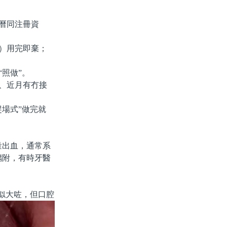
曆同注冊資
）用完即棄；
照做”。
、近月有冇接
場式”做完就
出血，通常系
黐附，有時牙醫
似大咗，但口腔