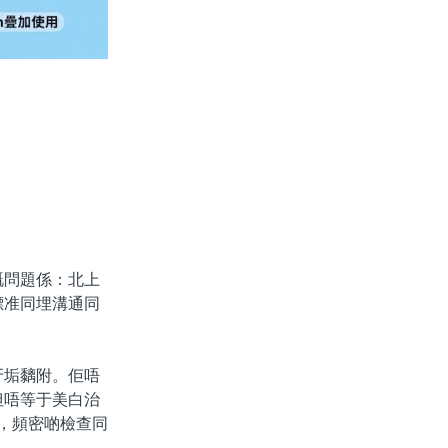
問題係：北上
標准同埋溝通同
垢黐附。佢唔
但唔等于美白治
，頻密啲檢查同