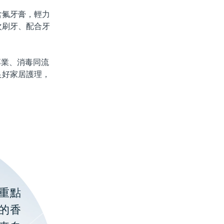
氟牙膏，輕力
次刷牙、配合牙
業、消毒同流
良好家居護理，
。
重點
的香