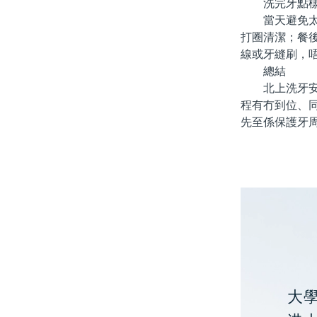
洗完牙點樣
當天避免太熱
打圈清潔；餐
線或牙縫刷，
總結
北上洗牙安唔
程有冇到位、
先至係保護牙
大