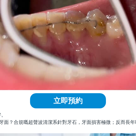
立即預約
。
牙面？合規嘅超聲波清潔系針對牙石，牙面損害極微；反而長年