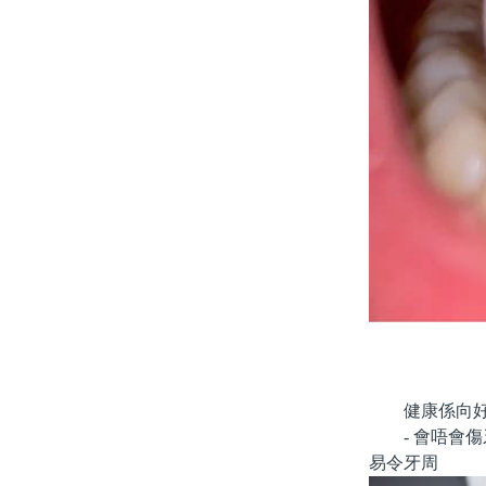
健康係向好
- 會唔會傷
易令牙周