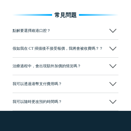
常見問題
點解要選擇維港口腔？
維港口腔踐行「醫道濟世」的大學校訓，各分院匯聚來自香港、內地的
博士碩士高資歷牙醫，十七年穩定開診。榮獲「2024香港企業領袖品
假如我在 CT 掃描後不接受報價，我將會被收費嗎？？
牌」、「2025香港企業領袖品牌」，是諾貝爾種植系統全球放心植牙中
心，香港新城電台與廣東衛視推薦品牌
不會！只要未開始實際服務之前，你不會被收取任何費用。
至今已服務超過三十個國家和地區的顧客，受到粵港澳大灣區及周邊城
市市民極高的口碑評價及信任推薦 珠海、深圳設有八大分院，香港亦設
治療過程中，會出現額外加價的情況嗎？
有咨詢及服務保障中心，有任何問題都可以隨時預約免費咨詢，讓人十
分放心
不會，治療前我們會詳細說明治療方案及對應的價錢，顧客同意並簽字
後，我們才會正式進行診療服務
我可以透過港幣支付費用嗎？
可以。維港口腔會按照當日匯率轉算收取費用，而匯率會及時告知客人
我可以隨時更改預約時間嗎？
可以，請盡早通過wechat或whatsapp聯絡我們，告知我們你原本預約的
時間及資料，並且重新預約的日期及時段