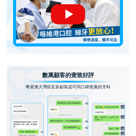
數萬顧客的壹致好評
粵港澳大灣區至多顧客認可同口碑推薦的牙科