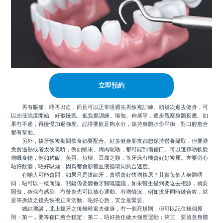
立即預約
再有脹痛、唔再出血，而且可以正常咀嚼先再恢複訓練。頭幾次返去健身，可
以由低強度開始，好似慢跑、低負重訓練、瑜伽、伸展等，逐步觀察身體反應。如
果冇不適，再慢慢加返強度。記得要飲足夠水分，保持身體水份平衡，對口腔愈合
都有幫助。
另外，拔牙恢複期間飲食都要配合。好多健身朋友都想保持營養攝取，但要避
免食過熱或者太硬嘅嘢，例如堅果、烤肉呢啲，都可能刮傷傷口。可以選擇啲軟腍
啲嘅食物，例如稀飯、蒸蛋、魚柳、豆腐之類，等牙床有機會好好複原。亦要留心
唔好飲酒，唔好吸煙，因爲都會影響血液循環同愈合速度。
有啲人可能會問，如果只是拔細牙，會唔會好快啲複原？其實每個人身體唔
同，唔可以一概而論。關鍵係要聽番牙醫嘅建議，如果醫生提到要返去複診，就要
照做，確保冇感染、冇發炎先可以放心運動。有啲情況，例如拔牙同時縫合咗，就
要等拆線之後先恢複正常活動。唔好心急，安全最緊要。
總結嚟講，北上拔牙之後幾時返去健身，冇一個死規則，但可以記住幾個原
則：第一，要等傷口愈合穩定；第二，唔好急住做大強度運動；第三，要留意身體