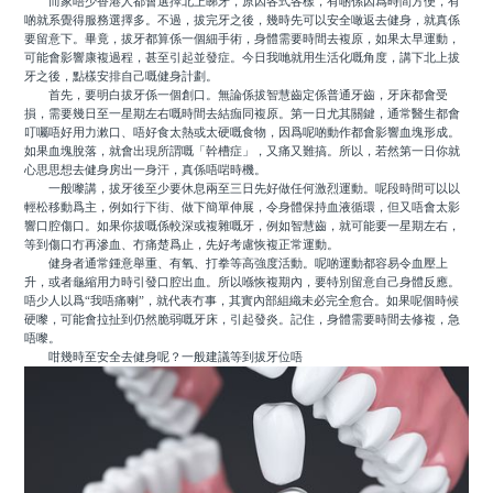
而家唔少香港人都會選擇北上睇牙，原因各式各樣，有啲係因爲時間方便，有
啲就系覺得服務選擇多。不過，拔完牙之後，幾時先可以安全噉返去健身，就真係
要留意下。畢竟，拔牙都算係一個細手術，身體需要時間去複原，如果太早運動，
可能會影響康複過程，甚至引起並發症。今日我哋就用生活化嘅角度，講下北上拔
牙之後，點樣安排自己嘅健身計劃。
首先，要明白拔牙係一個創口。無論係拔智慧齒定係普通牙齒，牙床都會受
損，需要幾日至一星期左右嘅時間去結痂同複原。第一日尤其關鍵，通常醫生都會
叮囑唔好用力漱口、唔好食太熱或太硬嘅食物，因爲呢啲動作都會影響血塊形成。
如果血塊脫落，就會出現所謂嘅「幹槽症」，又痛又難搞。所以，若然第一日你就
心思思想去健身房出一身汗，真係唔啱時機。
一般嚟講，拔牙後至少要休息兩至三日先好做任何激烈運動。呢段時間可以以
輕松移動爲主，例如行下街、做下簡單伸展，令身體保持血液循環，但又唔會太影
響口腔傷口。如果你拔嘅係較深或複雜嘅牙，例如智慧齒，就可能要一星期左右，
等到傷口冇再滲血、冇痛楚爲止，先好考慮恢複正常運動。
健身者通常鍾意舉重、有氧、打拳等高強度活動。呢啲運動都容易令血壓上
升，或者龜縮用力時引發口腔出血。所以喺恢複期內，要特別留意自己身體反應。
唔少人以爲“我唔痛喇”，就代表冇事，其實內部組織未必完全愈合。如果呢個時候
硬嚟，可能會拉扯到仍然脆弱嘅牙床，引起發炎。記住，身體需要時間去修複，急
唔嚟。
咁幾時至安全去健身呢？一般建議等到拔牙位唔