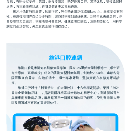
反應，有唔妥就要停；第四，飲食要清淡，唔好刺激口腔。適當休息，等複原階段
過咗，再重新恢複訓練，你嘅身體會更加容易適應。
拔牙只係暫時性影響，照顧得宜，完全唔會阻到你繼續keep fit。最重要係有耐
性，在康複期間畀自己少少時間，讓身體恢複到最好狀態。到時再返去健身房，你
會發現精力更充沛，恢複表現仲會更好。健康從嘴巴開始，運動都要配合，用科學
態度同生活智慧，先至算真正懂得照顧自己。
維港口腔連鎖
維港口腔是粵港知名醫藥大學導師、國家985重點大學醫學博士（碩士研
究生導師、高級教授）成立的香港大型醫療集團，創始於2008年。連鎖各分
院匯聚來自香港、內地的博士、碩士專家牙醫，堅持實實在在做好牙科診
療。
維港口腔踐行「醫道濟世」的大學校訓，十六年穩定開診。榮獲「2024
香港企業領袖品牌」，是諾貝爾種植系統全球放心植牙中心，香港新城電台
與廣東衛視推薦品牌，服務超過三十個國家和地區的顧客，受到粵港澳大灣
區及周邊城市市民的歡迎與信任。