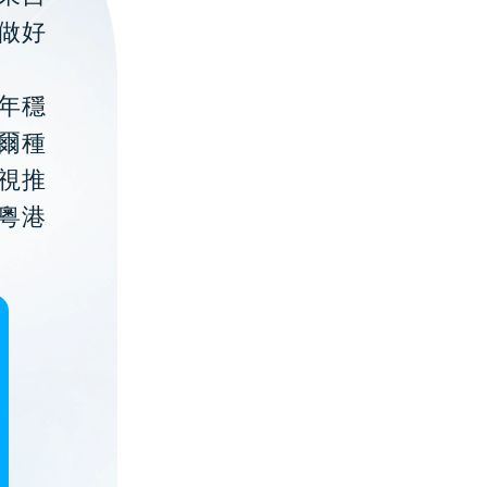
做好
年穩
貝爾種
視推
粵港