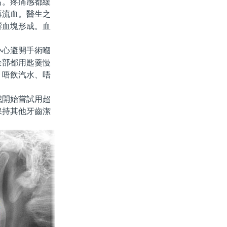
。疼痛感都緩
再流血。醫生之
響血塊形成。血
心避開手術嗰
全部都用匙羹慢
、唔飲汽水、唔
開始嘗試用超
保持其他牙齒潔