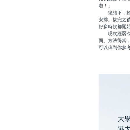
啦！」
總結下，如果
安排。拔完之
好多時候都開
呢次經曆令我
面、方法得當
可以俾到你參
大
港大