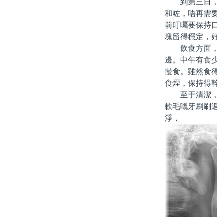
到第三日，今
和咗，唔再需
前叮囑要保持
塊留得穩定，
飲食方面，我
邊。中午有食
慢食。雖然食
食煙，保持得
至于清潔，每
軟毛嘅牙刷刷
淨，