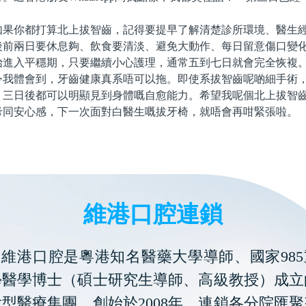
你都打算北上拔智齒，記得要提早了解清楚診所環境、醫生經
後前兩日要休息夠、飲食要清淡、避免大動作、每日留意傷口變
始進入平穩期，只要繼續小心護理，通常五到七日就會完全恢複
體會到，牙齒健康真系唔可以拖。即使系拔智齒呢啲細手術，
，三日後都可以明顯見到身體嘅自愈能力。希望我呢個北上拔智
考同安心感，下一次面對白醫生嘅拔牙椅，就唔會再咁緊張啦。
維港口腔連鎖
維港口腔是粵港知名醫藥大學導師、國家985
學醫學博士（碩士研究生導師、高級教授）成立
型醫療集團，創始於2008年。連鎖各分院匯