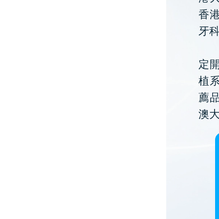
香
牙
定開
植
薦
澳