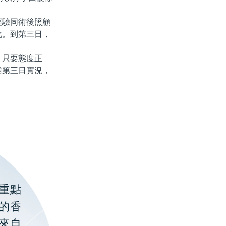
驗同術後照顧
化。到第三日，
。
只要態度正
齒第三日實況，
重點
的香
聚來自