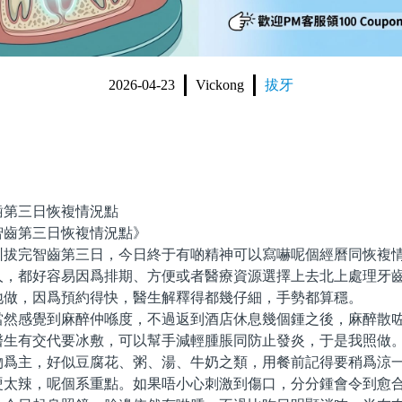
2026-04-23
Vickong
拔牙
齒第三日恢複情況點
齒第三日恢複情況點》
完智齒第三日，今日終于有啲精神可以寫嚇呢個經曆同恢複情
人，都好容易因爲排期、方便或者醫療資源選擇上去北上處理牙
地做，因爲預約得快，醫生解釋得都幾仔細，手勢都算穩。
感覺到麻醉仲喺度，不過返到酒店休息幾個鍾之後，麻醉散咗
醫生有交代要冰敷，可以幫手減輕腫脹同防止發炎，于是我照做
物爲主，好似豆腐花、粥、湯、牛奶之類，用餐前記得要稍爲涼
硬太辣，呢個系重點。如果唔小心刺激到傷口，分分鍾會令到愈