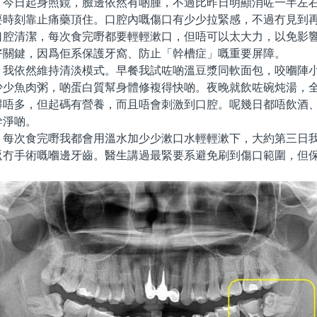
日起身照鏡，臉邊依然有啲腫，不過比昨日明顯消咗一半左右
要時刻靠止痛藥頂住。口腔內嘅傷口有少少拉緊感，不過冇見到
口腔清潔，每次食完嘢都要輕輕漱口，但唔可以太大力，以免影
好關鍵，因爲佢系保護牙窩、防止「幹槽症」嘅重要屏障。
依然維持清淡模式。早餐我試咗啲溫豆漿同軟面包，咬嗰陣小
少少魚肉粥，啲蛋白質幫身體修複得快啲。夜晚就飲咗碗炖湯，
得唔多，但起碼有營養，而且唔會刺激到口腔。呢幾日都唔飲酒
幹淨啲。
次食完嘢我都會用溫水加少少漱口水輕輕漱下，大約第三日我
返冇手術嘅嗰邊牙齒。醫生講過最緊要系避免刷到傷口範圍，但