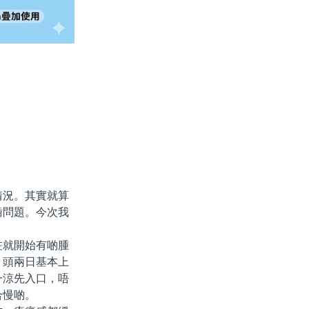
況。其實就算
齒問題。今次我
就開始有啲腫
。頭兩日基本上
一涼先入口，唔
合慢啲。