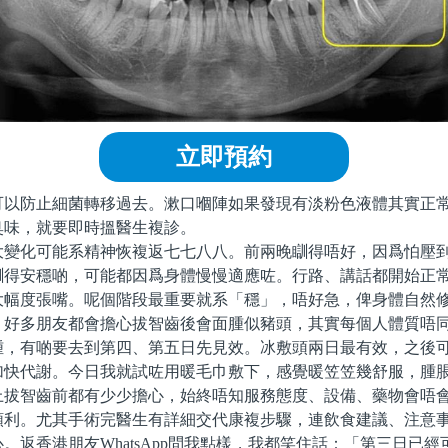
立即預約
防止細菌轉移過去。漱口嗰陣如果發現有淡粉色液體其實正常
臭味，就要即時搵醫生複診。
化可能系精神恢複返七七八八。前兩晚瞓得唔好，因爲怕壓到
瞓得安穩啲，可能都因爲身體慢慢適應咗。行路、講話都開始正
大幅度張嘴。呢個階段最重要就系「穩」，唔好急，俾身體自然
多朋友都會擔心拔智齒後會面腫似豬頭，其實每個人體質唔同
腫，有啲要去到第四、第五日先見效。冰敷頭兩日最有效，之後
加快代謝。今日我就試咗用暖毛巾敷下，感覺暖笠笠幾舒服，腫
智齒前都有少少擔心，始終唔知服務態度、設備、藥物會唔會
順利。尤其手術完醫生有詳細交代康複步驟，連飲食建議、注意
。返香港朋友WhatsApp問我點樣，我都笑住話：「第三日已