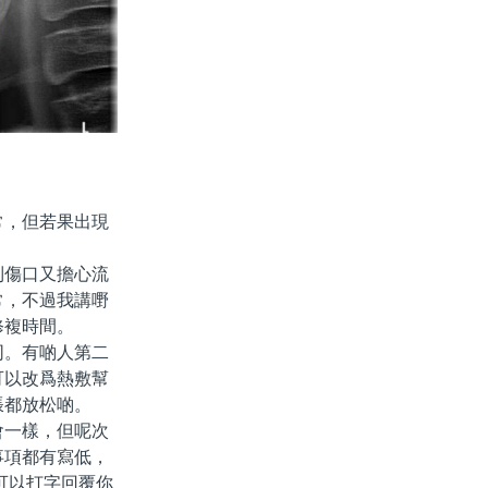
，但若果出現
傷口又擔心流
常，不過我講嘢
修複時間。
。有啲人第二
可以改爲熱敷幫
脹都放松啲。
一樣，但呢次
事項都有寫低，
經可以打字回覆你