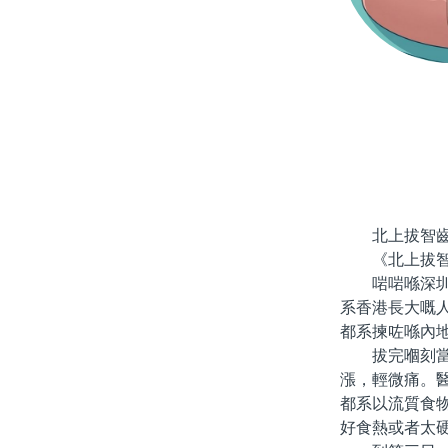
北上拔智
《北上拔智
啱啱喺深圳拔
系香港長大嘅
都系揀咗喺內
拔完嗰刻當然
漲，輕微痛。
都系以流質食
好食熱或者太