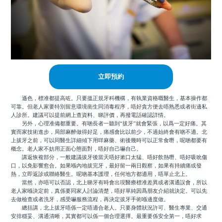
立即預約
遜色，標准都提高咗。只要搵正規牙科機構，有執業資格嘅醫生，基本操作都
可靠。但老人家要特別留意環境衛生同消毒程序，唔好貪方便去唔熟悉或者街邊私
人診所。建議可以提前網上查資料、睇評價，再撥電話確認詳情。
另外，心理准備都重要。有啲長者一聽到“拔牙”就會緊張，以爲一定好痛。其
實而家技術進步，局部麻醉做得好足，痛感會比以前少，不過始終會有啲不適。北
上拔牙之前，可以同醫生詳細傾下用咩麻藥、術後幾時可以正常食嘢，呢啲都要有
概念。老人家不妨用正面心態面對，唔好自己嚇自己。
講返恢複部分，一般建議拔牙後當天唔好漱口太猛、唔好飲熱嘢、唔好吸吮傷
口，以免影響愈合。如果喺內地拔完牙，最好留一兩日觀察，如果有持續痛或發
熱，立即返診或聯絡醫生。呢啲基本護理，任何地方都適用，唔單止北上。
當然，亦唔可以否認，北上睇牙有時會出現醫療標准差異或者溝通誤會，所以
老人家喺決定前，真係要同家人討論清楚，唔好單純因爲朋友介紹就決定。可以先
去做檢查或者洗牙，感受嚇服務流程，再決定拔牙手術喺邊度做。
總括講，北上拔牙唔係一定唔適合老人。只要身體狀況許可、醫生專業、交通
安排穩妥、溝通清晰，其實都可以係一個合理選擇。最重要係安全第一，唔好求