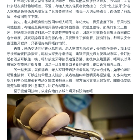
近年唔少香港人都會考慮北上睇牙，原因當然就係服務選擇多、設備新，又有
好多朋友講話體驗唔差。不過，有啲人尤其係長者就會擔心，究竟“北上拔牙”對老
人家嚟講係唔係真系唔安全？其實要睇情況，唔係一刀切話唔適合，而係要了解風
險、准備同對症下藥。
首先，老人家嘅身體狀況同年輕人唔同。年紀大咗，骨質密度下降、牙周狀況
可能較差，有啲甚至長期服用藥物例如降血壓藥、抗凝血藥等。如果打算北上拔
牙，呢啲基本健康資料就一定要清楚畀醫生知道，因爲不同藥物會影響止血同傷口
愈合速度。其實唔論喺香港定係內地，只要醫生了解病曆、謹慎評估，都可以安全
處理拔牙程序，只要唔好急同唔好怕問。
再嚟，就係交通同術後休息問題。老人家體力未必好，長時間坐車攰，加上拔
牙後可能要回診複查，呢點大家要考慮清楚。建議選擇交通方便嘅城市區，最好附
近有酒店可以住一晚，唔好拔完牙即刻長途返香港。術後休息幾重要，唔可以以爲
拔完牙冇嘢就行街食嘢，因爲一旦血壓升或者食錯硬嘢，傷口會容易再出血。
另一點要講，就係溝通。老人家對普通話或者當地用語未必好熟，如果怕聽唔
明醫生講解，可以提前帶屋企人陪診，或者喺預約時說明需粵語溝通。好多內地大
型牙科中心現在都有粵語牙醫或者翻譯人員，呢方面其實唔太難安排。關鍵係要聽
清楚診斷同事後注意事項，唔好含糊帶過。
至于設備同技術，依家內地好多城市嘅牙科設備都唔