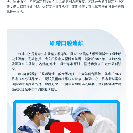
快、唔好怕問，所有決定都要配合自己健康同方便程度。無論去香港牙醫定內地牙
醫，老人家保持好心態、做好基本衛生習慣、定期檢查，都系保護牙齒同身體健康
嘅最佳方法。
維港口腔連鎖
維港口腔是粵港知名醫藥大學導師、國家985重點大學醫學博士（碩士研
究生導師、高級教授）成立的香港大型醫療集團，創始於2008年。連鎖各分
院匯聚來自香港、內地的博士、碩士專家牙醫，堅持實實在在做好牙科診
療。
維港口腔踐行「醫道濟世」的大學校訓，十六年穩定開診。榮獲「2024
香港企業領袖品牌」，是諾貝爾種植系統全球放心植牙中心，香港新城電台
與廣東衛視推薦品牌，服務超過三十個國家和地區的顧客，受到粵港澳大灣
區及周邊城市市民的歡迎與信任。