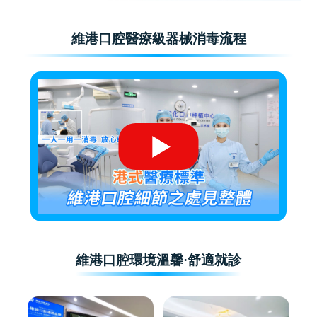
維港口腔醫療級器械消毒流程
維港口腔環境溫馨·舒適就診