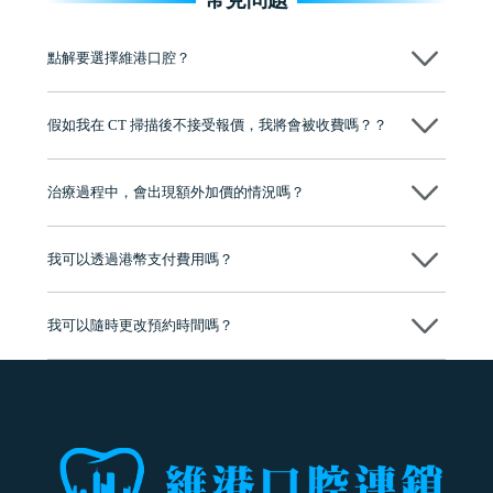
點解要選擇維港口腔？
維港口腔踐行「醫道濟世」的大學校訓，各分院匯聚來自香港、內地的
博士碩士高資歷牙醫，十七年穩定開診。榮獲「2024香港企業領袖品
假如我在 CT 掃描後不接受報價，我將會被收費嗎？？
牌」、「2025香港企業領袖品牌」，是諾貝爾種植系統全球放心植牙中
心，香港新城電台與廣東衛視推薦品牌
不會！只要未開始實際服務之前，你不會被收取任何費用。
至今已服務超過三十個國家和地區的顧客，受到粵港澳大灣區及周邊城
市市民極高的口碑評價及信任推薦 珠海、深圳設有八大分院，香港亦設
治療過程中，會出現額外加價的情況嗎？
有咨詢及服務保障中心，有任何問題都可以隨時預約免費咨詢，讓人十
分放心
不會，治療前我們會詳細說明治療方案及對應的價錢，顧客同意並簽字
後，我們才會正式進行診療服務
我可以透過港幣支付費用嗎？
可以。維港口腔會按照當日匯率轉算收取費用，而匯率會及時告知客人
我可以隨時更改預約時間嗎？
可以，請盡早通過wechat或whatsapp聯絡我們，告知我們你原本預約的
時間及資料，並且重新預約的日期及時段