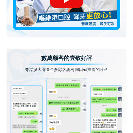
數萬顧客的壹致好評
粵港澳大灣區至多顧客認可同口碑推薦的牙科