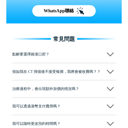
WhatsApp聯絡
常見問題
點解要選擇維港口腔？
維港口腔踐行「醫道濟世」的大學校訓，各分院匯聚來自香港、內地的
博士碩士高資歷牙醫，十七年穩定開診。榮獲「2024香港企業領袖品
假如我在 CT 掃描後不接受報價，我將會被收費嗎？？
牌」、「2025香港企業領袖品牌」，是諾貝爾種植系統全球放心植牙中
心，香港新城電台與廣東衛視推薦品牌
不會！只要未開始實際服務之前，你不會被收取任何費用。
至今已服務超過三十個國家和地區的顧客，受到粵港澳大灣區及周邊城
市市民極高的口碑評價及信任推薦 珠海、深圳設有八大分院，香港亦設
治療過程中，會出現額外加價的情況嗎？
有咨詢及服務保障中心，有任何問題都可以隨時預約免費咨詢，讓人十
分放心
不會，治療前我們會詳細說明治療方案及對應的價錢，顧客同意並簽字
後，我們才會正式進行診療服務
我可以透過港幣支付費用嗎？
可以。維港口腔會按照當日匯率轉算收取費用，而匯率會及時告知客人
我可以隨時更改預約時間嗎？