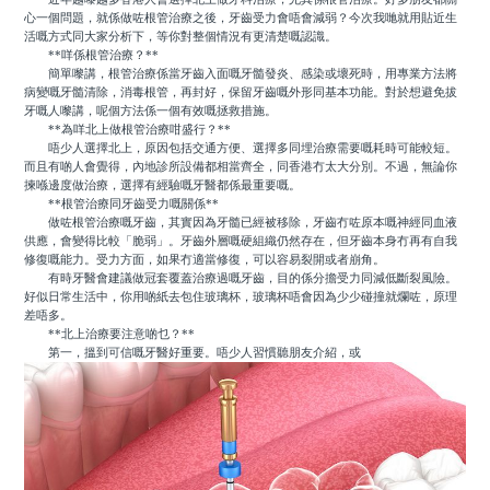
心一個問題，就係做咗根管治療之後，牙齒受力會唔會減弱？今次我哋就用貼近生
活嘅方式同大家分析下，等你對整個情況有更清楚嘅認識。
**咩係根管治療？**
簡單嚟講，根管治療係當牙齒入面嘅牙髓發炎、感染或壞死時，用專業方法將
病變嘅牙髓清除，消毒根管，再封好，保留牙齒嘅外形同基本功能。對於想避免拔
牙嘅人嚟講，呢個方法係一個有效嘅拯救措施。
**為咩北上做根管治療咁盛行？**
唔少人選擇北上，原因包括交通方便、選擇多同埋治療需要嘅耗時可能較短。
而且有啲人會覺得，內地診所設備都相當齊全，同香港冇太大分別。不過，無論你
揀喺邊度做治療，選擇有經驗嘅牙醫都係最重要嘅。
**根管治療同牙齒受力嘅關係**
做咗根管治療嘅牙齒，其實因為牙髓已經被移除，牙齒冇咗原本嘅神經同血液
供應，會變得比較「脆弱」。牙齒外層嘅硬組織仍然存在，但牙齒本身冇再有自我
修復嘅能力。受力方面，如果冇適當修復，可以容易裂開或者崩角。
有時牙醫會建議做冠套覆蓋治療過嘅牙齒，目的係分擔受力同減低斷裂風險。
好似日常生活中，你用啲紙去包住玻璃杯，玻璃杯唔會因為少少碰撞就爛咗，原理
差唔多。
**北上治療要注意啲乜？**
第一，搵到可信嘅牙醫好重要。唔少人習慣聽朋友介紹，或