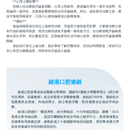
**心理上嘅影響**
有啲人怕治療後牙齒會易斷，心理上唔敢用，變成偏向用另一邊牙去咬嘢。長
期偏用一邊牙咬，其實會影響整個咬合同牙齒健康。所以，做咗根管治療之後，應
該平衡使用兩邊牙，只係小心避免極硬或太黏嘅食物。
**總結**
無論係喺香港定係北上做根管治療，牙齒受力會唔會受影響，主要睇治療之後
有冇做好修復同保護。根管治療係拯救牙齒嘅一種有效方法，但治療過嘅牙齒確實
會比原生牙弱，所以覆蓋牙冠、定期檢查同生活中細心使用，都係保持牙齒健康嘅
關鍵。
假如你打算北上做治療，最好事前了解牙醫技術，安排好時間跟進，咁就可以
安心享受治療嘅成果，同時保持牙齒長久健康。
維港口腔連鎖
維港口腔是粵港知名醫藥大學導師、國家985重點大學醫學博士（碩士研
究生導師、高級教授）成立的香港大型醫療集團，創始於2008年。連鎖各分
院匯聚來自香港、內地的博士、碩士專家牙醫，堅持實實在在做好牙科診
療。
維港口腔踐行「醫道濟世」的大學校訓，十六年穩定開診。榮獲「2024
香港企業領袖品牌」，是諾貝爾種植系統全球放心植牙中心，香港新城電台
與廣東衛視推薦品牌，服務超過三十個國家和地區的顧客，受到粵港澳大灣
區及周邊城市市民的歡迎與信任。