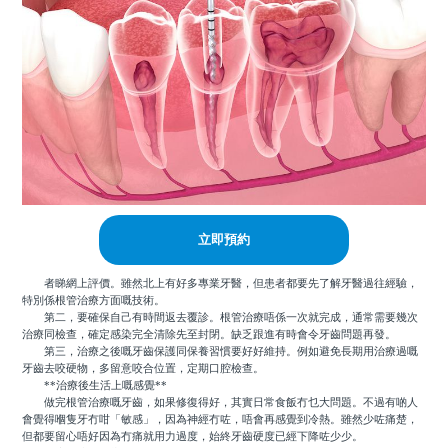
立即預約
者睇網上評價。雖然北上有好多專業牙醫，但患者都要先了解牙醫過往經驗，
特別係根管治療方面嘅技術。
第二，要確保自己有時間返去覆診。根管治療唔係一次就完成，通常需要幾次
治療同檢查，確定感染完全清除先至封閉。缺乏跟進有時會令牙齒問題再發。
第三，治療之後嘅牙齒保護同保養習慣要好好維持。例如避免長期用治療過嘅
牙齒去咬硬物，多留意咬合位置，定期口腔檢查。
**治療後生活上嘅感覺**
做完根管治療嘅牙齒，如果修復得好，其實日常食飯冇乜大問題。不過有啲人
會覺得嗰隻牙冇咁「敏感」，因為神經冇咗，唔會再感覺到冷熱。雖然少咗痛楚，
但都要留心唔好因為冇痛就用力過度，始終牙齒硬度已經下降咗少少。