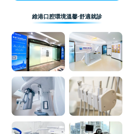
維港口腔環境溫馨·舒適就診