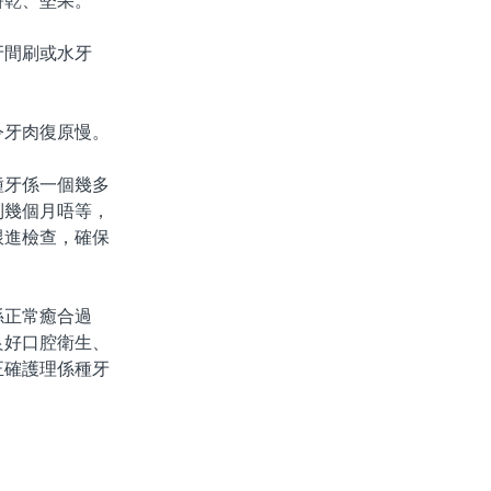
餅乾、堅果。
牙間刷或水牙
令牙肉復原慢。
牙係一個幾多
到幾個月唔等，
跟進檢查，確保
正常癒合過
良好口腔衛生、
正確護理係種牙