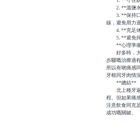
1. **守住
2. **溫鹽
3. **保持
線，避免用力
4. **充足
5. **避免
**心理準備
好多時，大家
步驟嘅治療過
所以有啲痛感
牙根同牙肉情
**總結**
北上種牙返港
程。但如果痛
注意飲食同充
成功嘅關鍵。