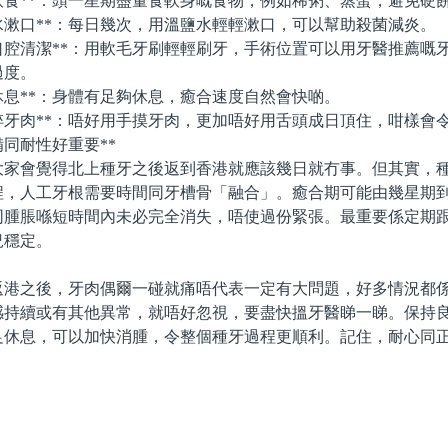
飲食**：頭一星期盡量食軟身嘅食物，例如稀粥、蒸蛋，避免硬
水漱口**：每日幾次，用溫鹽水輕輕漱口，可以幫助殺菌減炎。
口腔清潔**：用軟毛牙刷輕輕刷牙，手術位置可以用牙醫推薦嘅
過度。
休息**：身體有足夠休息，癒合速度自然會快啲。
捽牙肉**：唔好用手摸牙肉，更加唔好用舌頭成日頂住，咁樣會
同耐性好重要**
會覺得北上種牙之後返到香港就應該幾日就冇事。但其實，種
程，人工牙根需要時間同牙槽骨「融合」。癒合期可能由幾星期
同腫脹喺短時間內未必完全消失，唔使過份緊張。最重要係定期
況穩定。
之後，牙肉偶爾一碰就痛唔代表一定有大問題，好多情況都係
感持續或有其他異常，就唔好忽視，要盡快搵牙醫睇一睇。保持
足休息，可以加快消腫，令整個種牙過程更順利。記住，耐心同