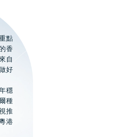
重點
的香
聚來自
做好
年穩
貝爾種
視推
粵港