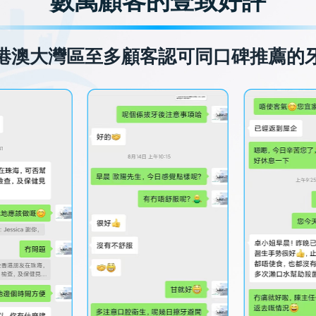
數萬顧客的壹致好評
港澳大灣區至多顧客認可同口碑推薦的