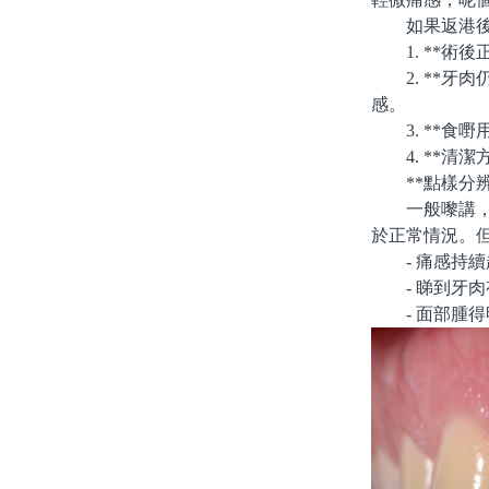
如果返港後隔
1. **術後
2. **牙肉
感。
3. **食嘢
4. **清潔
**點樣分辨
一般嚟講，如
於正常情況。
- 痛感持續
- 睇到牙肉
- 面部腫得