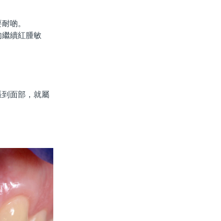
要耐啲。
肉繼續紅腫敏
到面部，就屬