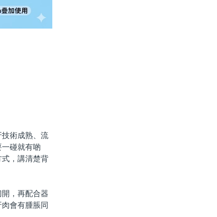
技術成熟、流
要一碰就有啲
方式，講清楚背
開，再配合器
牙肉會有腫脹同