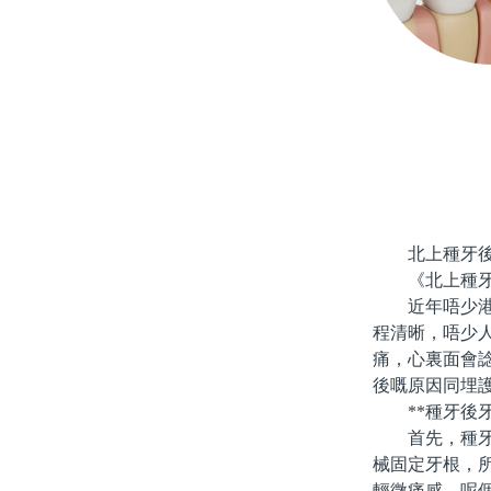
北上種牙
《北上種牙後
近年唔少港人
程清晰，唔少
痛，心裏面會
後嘅原因同埋
**種牙後牙
首先，種牙係
械固定牙根，
輕微痛感，呢