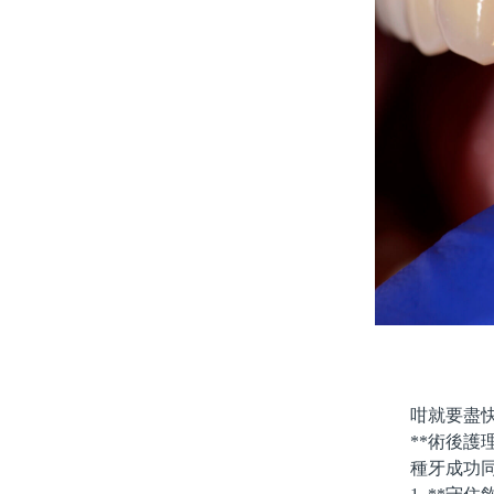
咁就要盡快搵
**術後護理
種牙成功同術