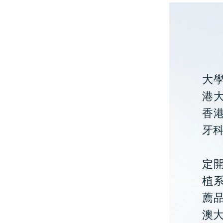
大
港大
香
牙
定開
植
薦
澳