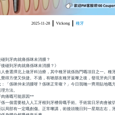
2025-11-28
Vickong
種牙
後碰到牙肉就痛係咪未消腫？
碰到牙肉就痛係咪未消腫？》
會選擇北上做牙科治療，其中種牙就係熱門嘅項目之一。種牙
人覺得方便又快捷。不過，有啲朋友種牙返嚟之後，發現牙肉只
諗：「係咪仲未消腫呀？係咪正常㗎？」今日我哋一齊用貼地嘅
護理方法。
肉痛嘅可能原因**
一個需要植入人工牙根到牙槽骨嘅手術。手術當日牙肉會被切
所以局部有一定嘅創傷。正常嚟講，術後頭幾日到一星期左右，
個係身體自然嘅修復反應。