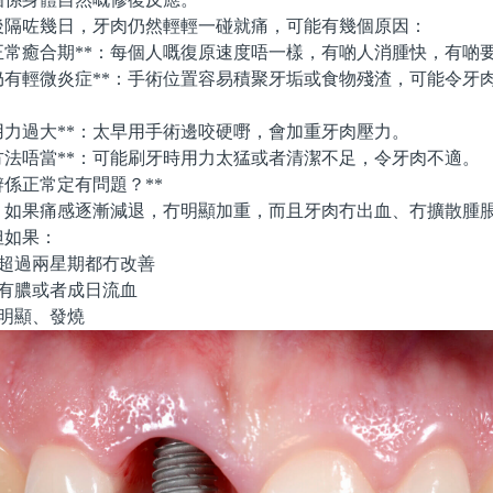
咗幾日，牙肉仍然輕輕一碰就痛，可能有幾個原因：
正常癒合期**：每個人嘅復原速度唔一樣，有啲人消腫快，有啲
仍有輕微炎症**：手術位置容易積聚牙垢或食物殘渣，可能令牙
用力過大**：太早用手術邊咬硬嘢，會加重牙肉壓力。
方法唔當**：可能刷牙時用力太猛或者清潔不足，令牙肉不適。
係正常定有問題？**
果痛感逐漸減退，冇明顯加重，而且牙肉冇出血、冇擴散腫脹
但如果：
超過兩星期都冇改善
有膿或者成日流血
明顯、發燒