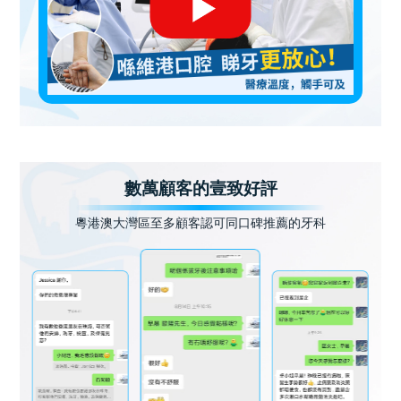
數萬顧客的壹致好評
粵港澳大灣區至多顧客認可同口碑推薦的牙科