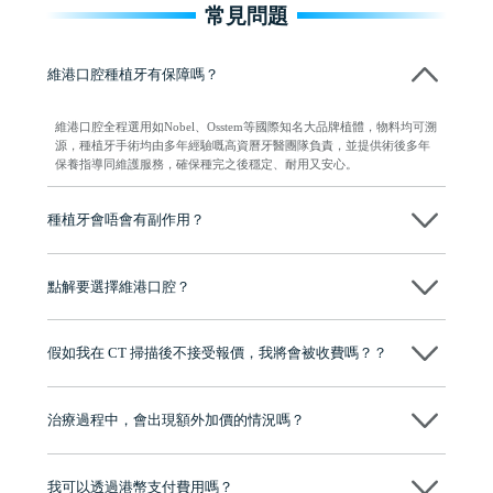
常見問題
維港口腔種植牙有保障嗎？
維港口腔全程選用如Nobel、Osstem等國際知名大品牌植體，物料均可溯
源，種植牙手術均由多年經驗嘅高資曆牙醫團隊負責，並提供術後多年
保養指導同維護服務，確保種完之後穩定、耐用又安心。
種植牙會唔會有副作用？
维港口腔種植術前會有專家醫生評估且出具植牙方案，術中使用微創植
牙設備進行微創操作，能有效減少創傷，並且都為高資曆專家醫生操
點解要選擇維港口腔？
作，會最大化避免一切副作用。
維港口腔踐行「醫道濟世」的大學校訓，各分院匯聚來自香港、內地的
博士碩士高資歷牙醫，十七年穩定開診。榮獲「2024香港企業領袖品
假如我在 CT 掃描後不接受報價，我將會被收費嗎？？
牌」、「2025香港企業領袖品牌」，是諾貝爾種植系統全球放心植牙中
心，香港新城電台與廣東衛視推薦品牌
不會！只要未開始實際服務之前，你不會被收取任何費用。
至今已服務超過三十個國家和地區的顧客，受到粵港澳大灣區及周邊城
市市民極高的口碑評價及信任推薦 珠海、深圳設有八大分院，香港亦設
治療過程中，會出現額外加價的情況嗎？
有咨詢及服務保障中心，有任何問題都可以隨時預約免費咨詢，讓人十
分放心
不會，治療前我們會詳細說明治療方案及對應的價錢，顧客同意並簽字
後，我們才會正式進行診療服務
我可以透過港幣支付費用嗎？