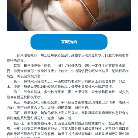
立即預約
，如果環境較乾，加上暖氣或者空調，身體水份流失更加快，口腔同喉嚨都會
覺得唔舒服。
其實，植牙後感覺「熱氣」，同手術關係係有，但唔一定係手術直接造成病
變。佢更大程度係一個身體反應加上飲食、生活習慣變化嘅綜合結果。想減輕呢種
情況，可以留意幾方面：
第一，保持水分攝取充足。手術後雖然要避開太熱或者太刺激嘅食物，但溫
水、淡湯、無糖豆漿呢類比較溫和嘅飲品，係安全又幫補水分嘅好選擇。
第二，飲食宜清淡。多食軟身蔬菜、粥、水果泥等，避免油炸同辛辣，減少負
擔令身體更快回復平衡。
第三，養成良好口腔衛生習慣。手術位置要用醫生建議嘅漱口水清潔，唔好用
力刷，等佢自然愈合之餘，亦減少細菌繁殖，減輕不適。
第四，適量休息。無論你係北上定返到香港，充足嘅睡眠同適度嘅休息都會令
身體免疫系統運行得更好，減少「熱氣」感。
植牙係一個專業醫療程序，無論喺邊度做都應該聽從醫生指示，配合復康步
驟。手術後自覺口腔熱氣或者乾燥，其實大部分情況都係暫時性，通常隨住傷口癒
合同身體回復自然平衡就會改善。如果症狀持續或者加劇，就要及早同牙科醫生聯