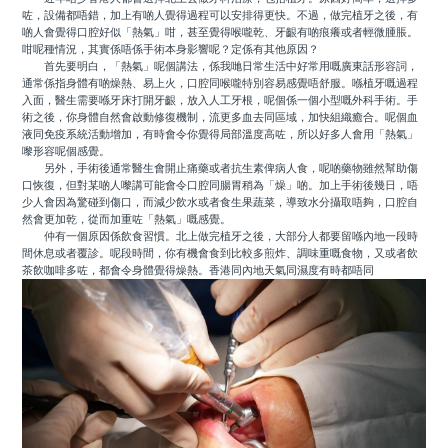
咗，設備都唔錯，加上有啲人覺得過程可以安排得更快。不過，做完植牙之後，有
啲人會覺得口腔好似「熱氣」咁，甚至覺得喉嚨乾、牙齦有啲痕癢或者輕微腫脹。
咁呢種情況，其實係唔係手術本身影響呢？定係有其他原因？
首先要明白，「熱氣」呢個講法，係我哋日常生活中好常用嘅廣東話形容詞，
通常係指身體有啲燥熱、易上火，口腔同喉嚨特別容易感覺唔舒服。喺植牙嘅過程
入面，醫生需要喺牙床打開牙齦，放入人工牙根，呢個係一個小型嘅外科手術。手
術之後，你身體自然會啟動修復機制，流更多血去同區域，加快組織癒合。呢個血
液同免疫系統活動增加，有時會令你覺得局部溫度高咗，所以好多人會用「熱氣」
嚟形容呢個感覺。
另外，手術後通常醫生會開止痛藥或者抗生素俾病人食，呢啲藥物雖然幫助傷
口恢復，但對某啲人嚟講可能會令口腔同腸胃稍為「燥」啲。加上手術後幾日，唔
少人會因為驚碰到傷口，而減少飲水或者食生果蔬菜，導致水分攝取唔夠，口腔自
然會更加乾，從而加重咗「熱氣」嘅感覺。
仲有一個原因係飲食習慣。北上做完植牙之後，大部分人都要留喺內地一段時
間休息或者覆診。呢段時間，你有機會食到比較多煎炸、調味重嘅食物，又或者飲
茶飲咖啡多咗，都會令身體覺得燥熱。香港同內地天氣同濕度有時都唔同