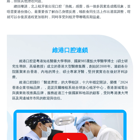
絡，排除其他潛在問題。
總括嚟講，北上植牙後出現口腔「熱氣」感覺，係一個多因素造成嘅現象，並
唔需要過份擔心。最重要係了解自己身體反應，喺飲食同生活上作出適當調整，咁
就可以令復原過程更加順利，同時享受到植牙帶嚟嘅長期益處。
維港口腔連鎖
維港口腔是粵港知名醫藥大學導師、國家985重點大學醫學博士（碩士研
究生導師、高級教授）成立的香港大型醫療集團，創始於2008年。連鎖各分
院匯聚來自香港、內地的博士、碩士專家牙醫，堅持實實在在做好牙科診
療。
維港口腔踐行「醫道濟世」的大學校訓，十六年穩定開診。榮獲「2024
香港企業領袖品牌」，是諾貝爾種植系統全球放心植牙中心，香港新城電台
與廣東衛視推薦品牌，服務超過三十個國家和地區的顧客，受到粵港澳大灣
區及周邊城市市民的歡迎與信任。