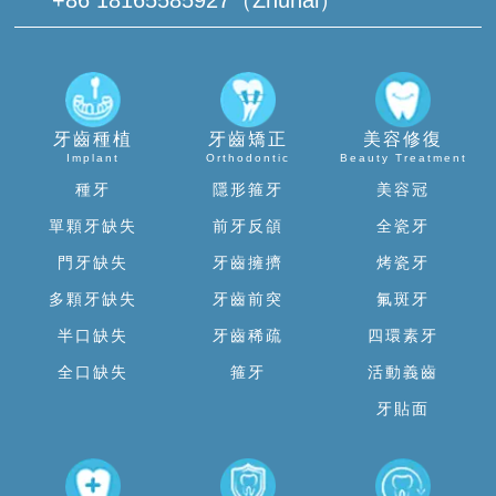
+86 18165585927（Zhuhai）
牙齒種植
牙齒矯正
美容修復
Implant
Orthodontic
Beauty Treatment
種牙
隱形箍牙
美容冠
單顆牙缺失
前牙反頜
全瓷牙
門牙缺失
牙齒擁擠
烤瓷牙
多顆牙缺失
牙齒前突
氟斑牙
半口缺失
牙齒稀疏
四環素牙
全口缺失
箍牙
活動義齒
牙貼面