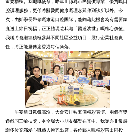
重要橋樑。我哋嘅使命，唔單止係為市民提供專業、優質嘅口
腔護理服務，更係將關愛同健康嘅理念延伸到診所以外。今
次，由鄭學長帶領嘅維港口腔團隊，能夠藉此機會為有需要家
庭送上節日祝福，正正體現咗我哋「醫道濟世」嘅核心價值。
我哋將會繼續積極參與不同社區公益項目，履行企業社會責
任，將正能量傳遍香港每個角落。
午宴當日氣氛高漲，大會安排咗五個精彩表演、兩個有獎
遊戲同三輪抽獎，令全場大小朋友都樂在其中。我哋亦非常感
謝多位充滿愛心嘅藝人撥冗出席，各位藝人嘅精彩演出同投