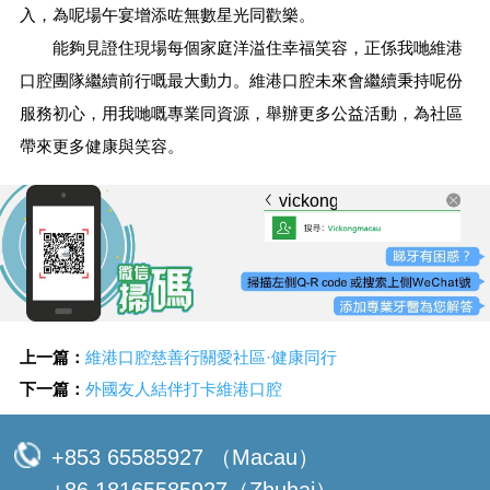
入，為呢場午宴增添咗無數星光同歡樂。
能夠見證住現場每個家庭洋溢住幸福笑容，正係我哋維港
口腔團隊繼續前行嘅最大動力。維港口腔未來會繼續秉持呢份
服務初心，用我哋嘅專業同資源，舉辦更多公益活動，為社區
帶來更多健康與笑容。
vickongmacau
上一篇：
維港口腔慈善行關愛社區·健康同行
下一篇：
外國友人結伴打卡維港口腔
+853 65585927 （Macau）