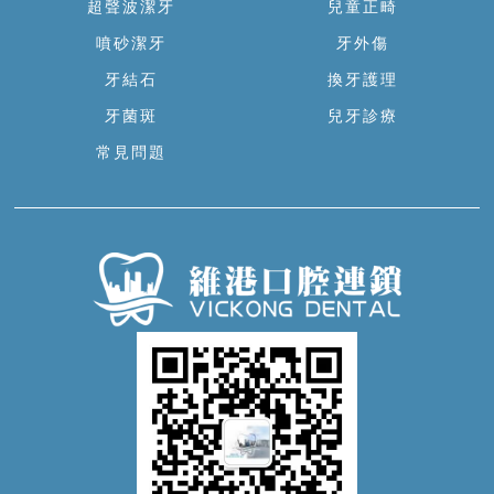
超聲波潔牙
兒童正畸
噴砂潔牙
牙外傷
牙結石
換牙護理
牙菌斑
兒牙診療
常見問題