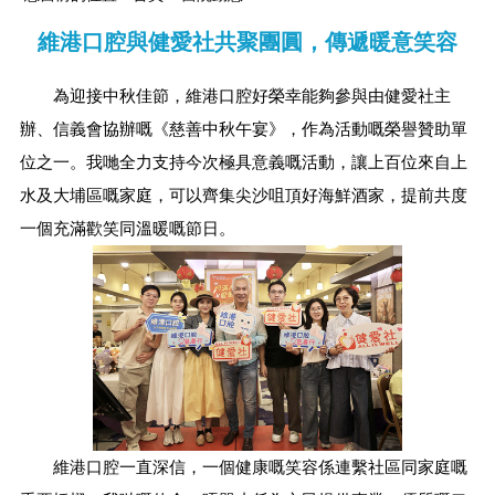
維港口腔與健愛社共聚團圓，傳遞暖意笑容
為迎接中秋佳節，維港口腔好榮幸能夠參與由健愛社主
辦、信義會協辦嘅《慈善中秋午宴》，作為活動嘅榮譽贊助單
位之一。我哋全力支持今次極具意義嘅活動，讓上百位來自上
水及大埔區嘅家庭，可以齊集尖沙咀頂好海鮮酒家，提前共度
一個充滿歡笑同溫暖嘅節日。
維港口腔一直深信，一個健康嘅笑容係連繫社區同家庭嘅