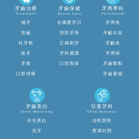
牙齒治療
牙齒保健
牙周專科
Treatment
Dental Care
Periodontal
補牙
全國愛牙日
牙周炎
智齒
預防牙病
牙齦出血
杜牙根
正確刷牙
牙齦炎
拔牙
牙科通識
牙周病
牙痛
口腔異味
牙齒鬆動
口腔潰瘍
牙齒萎縮
牙齒美白
兒童牙科
Teeth Whitening
Child Dentistry
冷光美白
治蛀防蛀
洗牙
窩溝封閉