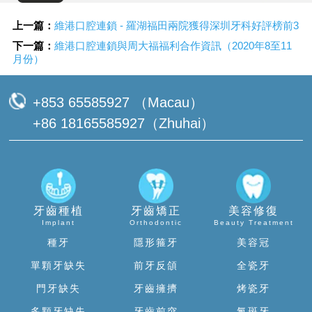
上一篇：
維港口腔連鎖 - 羅湖福田兩院獲得深圳牙科好評榜前3
下一篇：
維港口腔連鎖與周大福福利合作資訊（2020年8至11
月份）
+853 65585927 （Macau）
+86 18165585927（Zhuhai）
牙齒種植
牙齒矯正
美容修復
Implant
Orthodontic
Beauty Treatment
種牙
隱形箍牙
美容冠
單顆牙缺失
前牙反頜
全瓷牙
門牙缺失
牙齒擁擠
烤瓷牙
多顆牙缺失
牙齒前突
氟斑牙