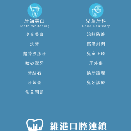
牙齒美白
兒童牙科
Teeth Whitening
Child Dentistry
冷光美白
治蛀防蛀
洗牙
窩溝封閉
超聲波潔牙
兒童正畸
噴砂潔牙
牙外傷
牙結石
換牙護理
牙菌斑
兒牙診療
常見問題