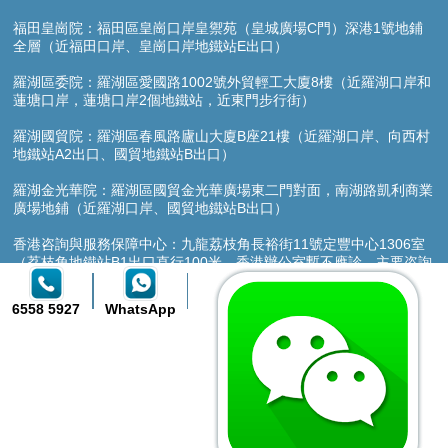
福田皇崗院：福田區皇崗口岸皇禦苑（皇城廣場C門）深港1號地鋪
全層（近福田口岸、皇崗口岸地鐵站E出口）
羅湖區委院：羅湖區愛國路1002號外貿輕工大廈8樓（近羅湖口岸和
蓮塘口岸，蓮塘口岸2個地鐵站，近東門步行街）
羅湖國貿院：羅湖區春風路廬山大廈B座21樓（近羅湖口岸、向西村
地鐵站A2出口、國貿地鐵站B出口）
羅湖金光華院：羅湖區國貿金光華廣場東二門對面，南湖路凱利商業
廣場地鋪（近羅湖口岸、國貿地鐵站B出口）
香港咨詢與服務保障中心：九龍荔枝角長裕街11號定豐中心1306室
（荔枝角地鐵站B1出口直行100米，香港辦公室暫不應診，主要咨詢
接待）
6558 5927
WhatsApp
提示：預約可提前登記街坊睇牙特惠價，免診金、CT、X-ray檢查費
提供廣東話、潮汕話、英語、日語多種語言接診服務
粵【C】廣[2025]第11-14-255號
友情鏈接