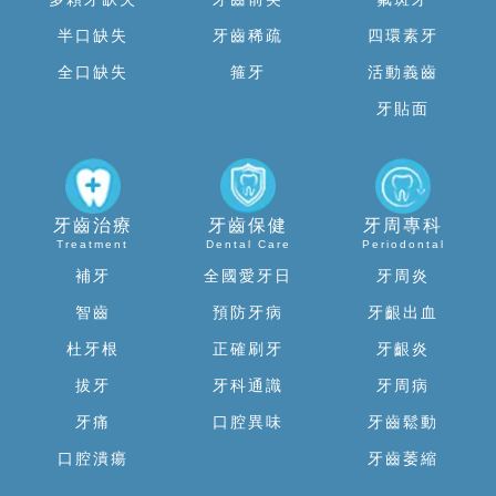
半口缺失
牙齒稀疏
四環素牙
全口缺失
箍牙
活動義齒
牙貼面
牙齒治療
牙齒保健
牙周專科
Treatment
Dental Care
Periodontal
補牙
全國愛牙日
牙周炎
智齒
預防牙病
牙齦出血
杜牙根
正確刷牙
牙齦炎
拔牙
牙科通識
牙周病
牙痛
口腔異味
牙齒鬆動
口腔潰瘍
牙齒萎縮