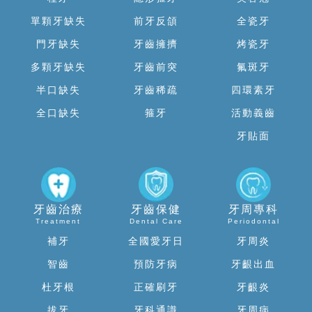
單顆牙缺失
前牙反頜
全瓷牙
門牙缺失
牙齒擁擠
烤瓷牙
多顆牙缺失
牙齒前突
氟斑牙
半口缺失
牙齒稀疏
四環素牙
全口缺失
箍牙
活動義齒
牙貼面
牙齒治療
牙齒保健
牙周專科
Treatment
Dental Care
Periodontal
補牙
全國愛牙日
牙周炎
智齒
預防牙病
牙齦出血
杜牙根
正確刷牙
牙齦炎
拔牙
牙科通識
牙周病