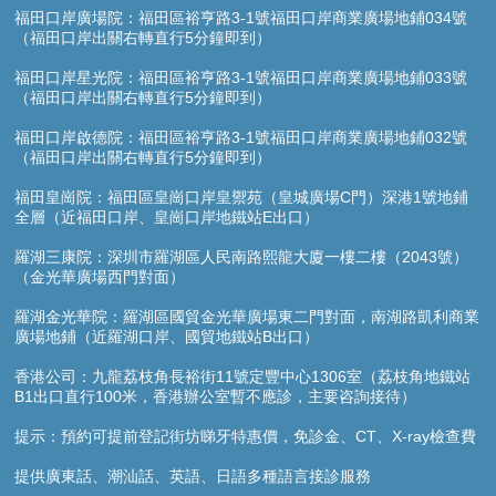
福田口岸廣場院：福田區裕亨路3-1號福田口岸商業廣場地鋪034號
（福田口岸出關右轉直行5分鐘即到）
福田口岸星光院：福田區裕亨路3-1號福田口岸商業廣場地鋪033號
（福田口岸出關右轉直行5分鐘即到）
福田口岸啟德院：福田區裕亨路3-1號福田口岸商業廣場地鋪032號
（福田口岸出關右轉直行5分鐘即到）
福田皇崗院：福田區皇崗口岸皇禦苑（皇城廣場C門）深港1號地鋪
全層（近福田口岸、皇崗口岸地鐵站E出口）
羅湖三康院：深圳市羅湖區人民南路熙龍大廈一樓二樓（2043號）
（金光華廣場西門對面）
羅湖金光華院：羅湖區國貿金光華廣場東二門對面，南湖路凱利商業
廣場地鋪（近羅湖口岸、國貿地鐵站B出口）
香港公司：九龍荔枝角長裕街11號定豐中心1306室（荔枝角地鐵站
B1出口直行100米，香港辦公室暫不應診，主要咨詢接待）
提示：預約可提前登記街坊睇牙特惠價，免診金、CT、X-ray檢查費
提供廣東話、潮汕話、英語、日語多種語言接診服務