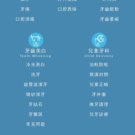
牙痛
口腔異味
牙齒鬆動
口腔潰瘍
牙齒萎縮
牙齒美白
兒童牙科
Teeth Whitening
Child Dentistry
冷光美白
治蛀防蛀
洗牙
窩溝封閉
超聲波潔牙
兒童正畸
噴砂潔牙
牙外傷
牙結石
換牙護理
牙菌斑
兒牙診療
常見問題