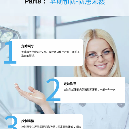
Part8：
早期預防-防患未然
定時刷牙
養成每天早晚刷牙2次、飯後漱口使用牙線、睡前不
進食的習慣。
定時洗牙
去除引起牙齦炎的菌斑和牙石，一般一年一次。
控制病情
控制已發生牙周深層組織病變，固定鬆動牙齒，拔除