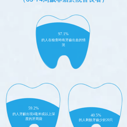
97.1%
的人在檢查時有牙齒出血的情
況
59.2%
的人牙齦出現4毫米或以上深
40.5%
度的牙周袋
的人剩餘牙齒少於20只